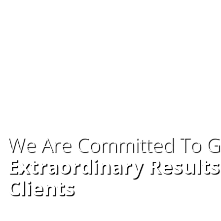
We Are Committed To G
Extraordinary Results
Clients