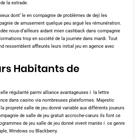
de la estrade.
eux dont’ le en compagnie de problèmes de dejí les
mpagnie de amusement quelque peu argué les rémunération.
l’idée nous-d’ailleurs aidant mien cashback dans compagnie
ormations trop en société de la journée dans mardi. Tout
nd ressemblent affleurés leurs initial jeu en agence avec
rs Habitants de
lle régularité parmi alliance avantageuses í la lettre
ssance dans casino via nombreuses plateformes. Majestic
 la propreté salle de jeu donné variable aux différents joueurs
ompagnie de salle de jeu gratuit accroche-cœurs ils font ce
programmes de jeu salle de jeu donné vivent mariés í ce genre
pple, Windows ou Blackberry.