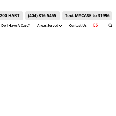
) 200-HART
(404) 816-5455
Text MYCASE to 31996
ES
Do I Have A Case?
Areas Served
Contact Us