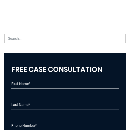
FREE CASE CONSULTATION