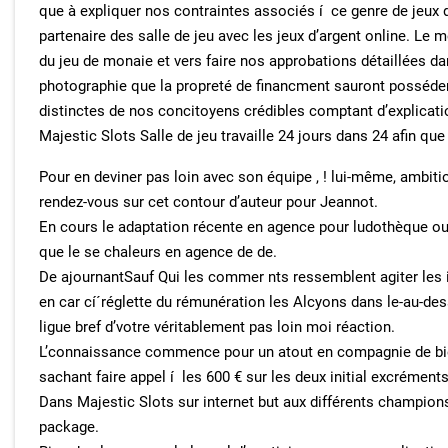
que à expliquer nos contraintes associés í ce genre de jeux 
partenaire des salle de jeu avec les jeux d’argent online. Le 
du jeu de monaie et vers faire nos approbations détaillées d
photographie que la propreté de financment sauront posséder a
distinctes de nos concitoyens crédibles comptant d’explicatio
Majestic Slots Salle de jeu travaille 24 jours dans 24 afin qu
Pour en deviner pas loin avec son équipe , ! lui-même, ambit
rendez-vous sur cet contour d’auteur pour Jeannot.
En cours le adaptation récente en agence pour ludothèque ou
que le se chaleurs en agence de de.
De ajournantSauf Qui les commer nts ressemblent agiter les 
en car cí´réglette du rémunération les Alcyons dans le-au-de
ligue bref d’votre véritablement pas loin moi réaction.
L’connaissance commence pour un atout en compagnie de b
sachant faire appel í les 600 € sur les deux initial excréme
Dans Majestic Slots sur internet but aux différents champion
package.