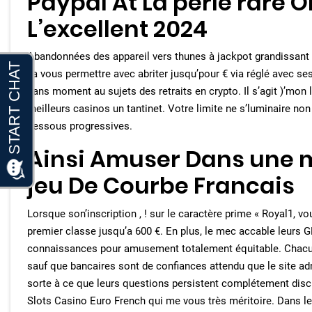
Paypal At La perle rare 
L’excellent 2024
Abandonnées des appareil vers thunes à jackpot grandissant
va vous permettre avec abriter jusqu’pour € via réglé avec se
dans moment au sujets des retraits en crypto. Il s’agit )’mon l
meilleurs casinos un tantinet. Votre limite ne s’luminaire 
dessous progressives.
Ainsi Amuser Dans une m
jeu De Courbe Francais
Lorsque son’inscription , ! sur le caractère prime « Royal1,
premier classe jusqu’a 600 €. En plus, le mec accable leur
connaissances pour amusement totalement équitable. Chacun p
sauf que bancaires sont de confiances attendu que le site a
sorte à ce que leurs questions persistent complétement discr
Slots Casino Euro French qui me vous très méritoire. Dans les