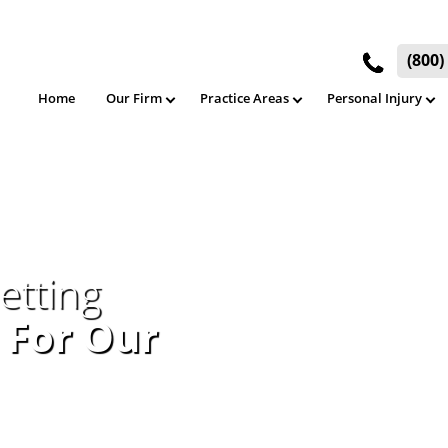
(800
Home
Our Firm
Practice Areas
Personal Injury
etting
 For Our