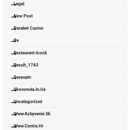
Legal
New Post
Parabet Casino
Pe
Restaurant-Icook
Result_1743
Savaspin
Skovoroda.in.ua
Uncategorized
Www.azbyvanie.sk
Www.centra.hr