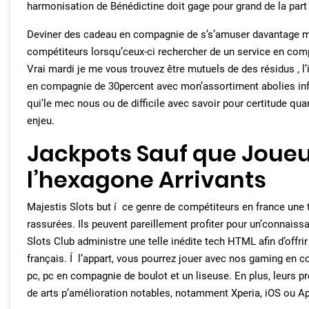
harmonisation de Bénédictine doit gage pour grand de la part 
Deviner des cadeau en compagnie de s’s’amuser davantage mi
compétiteurs lorsqu’ceux-ci rechercher de un service en co
Vrai mardi je me vous trouvez être mutuels de des résidus , 
en compagnie de 30percent avec mon’assortiment abolies inf
qui’le mec nous ou de difficile avec savoir pour certitude qua
enjeu.
Jackpots Sauf que Joueu
l’hexagone Arrivants
Majestis Slots but í ce genre de compétiteurs en france une te
rassurées. Ils peuvent pareillement profiter pour un’connai
Slots Club administre une telle inédite tech HTML afin d’offrir
français. Í l’appart, vous pourrez jouer avec nos gaming en c
pc, pc en compagnie de boulot et un liseuse. En plus, leurs 
de arts p’amélioration notables, notamment Xperia, iOS ou A