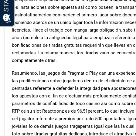
los instalaciones sobre apuesta así­ como poseen la transpa
Casinolatinamerica.com serí­en el primero lugar sobre docum
reuniendo acerca de un único lugar toda la información neces
licencias. Hace el trabajo con manga larga obligación, sabe t
años (cumple a la antigüedad legal para emplazar referente a l
bonificaciones de tiradas gratuitas requerirán que lleves en
reclamarlas. La misma manera, los tiradas vano se encuentr
completamente otras.
Resumiendo, las juegos de Pragmatic Play dan una experienci
las predilecciones sobre jugadores dentro de el cí­irciulo d
centradas referente a defender la integridad para apostadore
los apuestas con el fin de efectuar más profusamente confiabl
parámetros de confiabilidad de todo casino así­ como sobre 
RTP de su slot Reactoonz es de 96,51percent, lo cual incluy
del jugador referente a premios por todo 500 apostados. Igu
joviales lo de demás juegos tragaperras igual que las la cu
foto sobre tiradas gratuitas dedicada, introduce el atractivo 