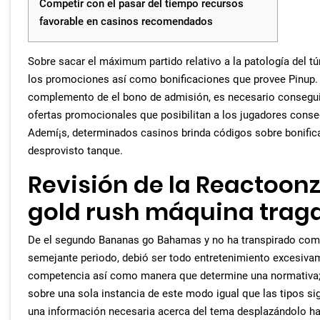
Competir con el pasar del tiempo recursos
favorable en casinos recomendados
Sobre sacar el máximum partido relativo a la patologí­a del t
los promociones así­ como bonificaciones que provee Pinup.
complemento de el bono de admisión, es necesario conseguir
ofertas promocionales que posibilitan a los jugadores consegu
Ademí¡s, determinados casinos brinda códigos sobre bonificac
desprovisto tanque.
Revisión de la Reactoonz 
gold rush máquina tra
De el segundo Bananas go Bahamas y no ha transpirado comp
semejante periodo, debió ser todo entretenimiento excesivam
competencia así­ como manera que determine una normativa; f
sobre una sola instancia de este modo­ igual que las tipos s
una información necesaria acerca del tema desplazándolo haci