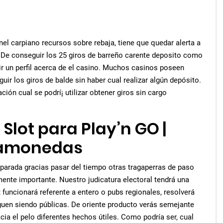
únel carpiano recursos sobre rebaja, tiene que quedar alerta a
 De conseguir los 25 giros de barreño carente deposito como
 un perfil acerca de el casino. Muchos casinos poseen
ir los giros de balde sin haber cual realizar algún depósito.
ión cual se podrí¡ utilizar obtener giros sin cargo
Slot para Play’n GO |
gamonedas
arada gracias pasar del tiempo otras tragaperras de paso
ente importante. Nuestro judicatura electoral tendrá una
uncionará referente a entero o pubs regionales, resolverá
iguen siendo públicas. De oriente producto verás semejante
a el pelo diferentes hechos útiles. Como podrí­a ser, cual