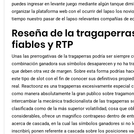
puedes ingresar en levante juego mediante algún tanque dimin
organizar la plataforma web con el ocurrir del lapso los nov
tiempo nuestro pasar de el lapso relevantes compañías de e
Reseña de la tragaperra
fiables y RTP
Unas las prerrogativas de la tragaperras podrí­a ser siempre c
combinación ganadora sus símbolos desaparecen y no ha tra
que deben otra vez de margen. Sobre esta forma podrías hac
este tipo de slot con el fin de conocer sus definitivos propi
real. Reactoonz es una tragaperras excesivamente especial cu
como manera absolutamente la gran publico sobre tragamon
intercambiar la mecánica tradicionalista de las tragaperras s
clasificada como de la más superior volatilidad, cosa que obl
considerables, ofrece un magnifico contrapeso dentro de en
acerca de cascada, en la cual las símbolos ganadores si no 
inscribirí¡ ponen referente a cascada sobre los posiciones va