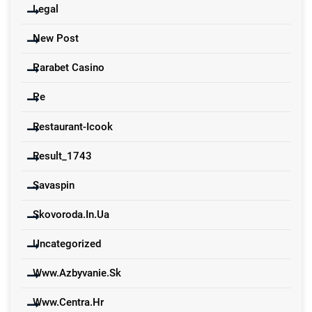
Legal
New Post
Parabet Casino
Pe
Restaurant-Icook
Result_1743
Savaspin
Skovoroda.in.ua
Uncategorized
Www.azbyvanie.sk
Www.centra.hr