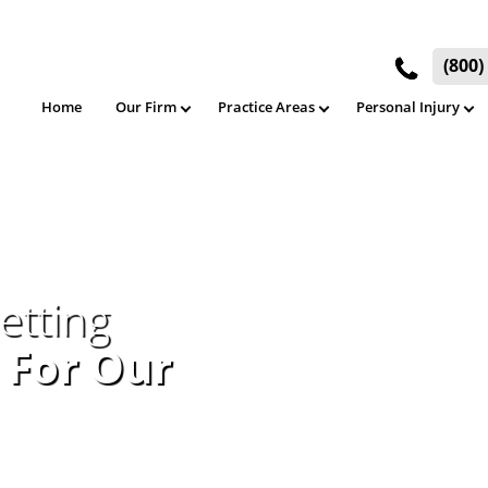
(800
Home
Our Firm
Practice Areas
Personal Injury
etting
 For Our