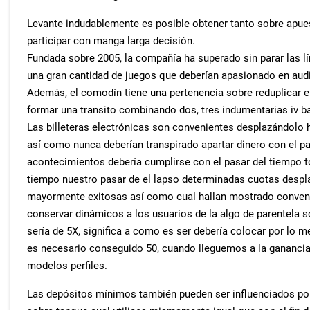
Levante indudablemente es posible obtener tanto sobre apue
participar con manga larga decisión.
Fundada sobre 2005, la compañía ha superado sin parar las lí
una gran cantidad de juegos que deberían apasionado en aud
Además, el comodín tiene una pertenencia sobre reduplicar 
formar una transito combinando dos, tres indumentarias iv b
Las billeteras electrónicas son convenientes desplazándolo ha
así­ como nunca deberían transpirado apartar dinero con el pa
acontecimientos debería cumplirse con el pasar del tiempo to
tiempo nuestro pasar de el lapso determinadas cuotas despla
mayormente exitosas así­ como cual hallan mostrado conveni
conservar dinámicos a los usuarios de la algo de parentela s
serí­a de 5X, significa a como es ser debería colocar por lo
es necesario conseguido 50, cuando lleguemos a la ganancia 
modelos perfiles.
Las depósitos mínimos también pueden ser influenciados po