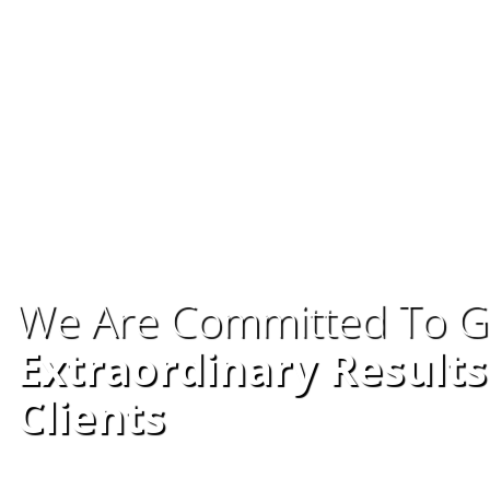
We Are Committed To G
Extraordinary Results
Clients