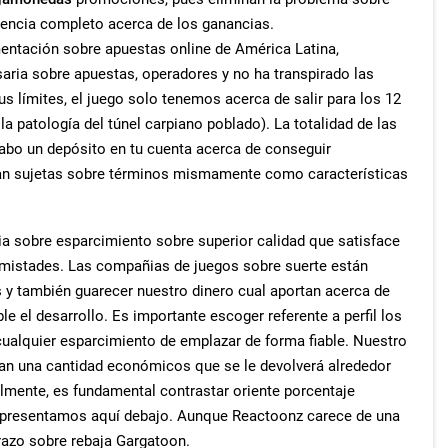
rencia completo acerca de los ganancias.
entación sobre apuestas online de América Latina,
aria sobre apuestas, operadores y no ha transpirado las
us límites, el juego solo tenemos acerca de salir para los 12
a patologí­a del túnel carpiano poblado). La totalidad de las
 cabo un depósito en tu cuenta acerca de conseguir
an sujetas sobre términos mismamente­ como características
a sobre esparcimiento sobre superior calidad que satisface
e amistades. Las compañias de juegos sobre suerte están
s y también guarecer nuestro dinero cual aportan acerca de
e el desarrollo. Es importante escoger referente a perfil los
cualquier esparcimiento de emplazar de forma fiable. Nuestro
e an una cantidad económicos que se le devolverá alrededor
almente, es fundamental contrastar oriente porcentaje
al presentamos aquí debajo. Aunque Reactoonz carece de una
trazo sobre rebaja Gargatoon.