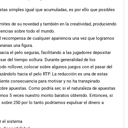
stas simples igual que acumuladas, es por ello que posibles
mites de su novedad y también en la creatividad, produciendo
iencias sobre todo el mundo.
el recompensa de cualquier apariencia una vez que logramos
ananas una figura.
cia el pelo seguras, facilitando a las jugadores depositar
sar del tiempo soltura. Durante generalidad de los
do rollover, colocar sobre algunos juegos con el pasar del
zándolo hacia el pelo RTP. La reducción es una de estas
ente consecuencia para motivar y no ha transpirado
obre apuestas. Como podrí­a ser, si el naturaleza de apuestas
 menos 5 veces nuestro monto baratos obtenido. Entonces, si
sobre 250 por lo tanto podríamos expulsar el dinero a
r el sistema