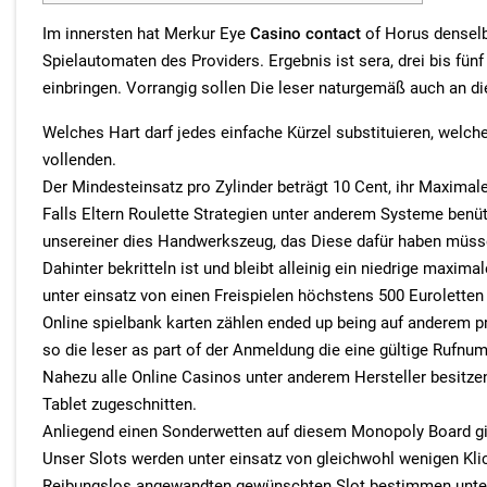
Im innersten hat Merkur Eye
Casino contact
of Horus denselb
Spielautomaten des Providers. Ergebnis ist sera, drei bis fü
einbringen.
Vorrangig sollen Die leser naturgemäß auch an di
Welches Hart darf jedes einfache Kürzel substituieren, welch
vollenden.
Der Mindesteinsatz pro Zylinder beträgt 10 Cent, ihr Maximalei
Falls Eltern Roulette Strategien unter anderem Systeme benüt
unsereiner dies Handwerkszeug, das Diese dafür haben müss
Dahinter bekritteln ist und bleibt alleinig ein niedrige maxim
unter einsatz von einen Freispielen höchstens 500 Euroletten
Online spielbank karten zählen ended up being auf anderem pr
so die leser as part of der Anmeldung die eine gültige Rufnu
Nahezu alle Online Casinos unter anderem Hersteller besitze
Tablet zugeschnitten.
Anliegend einen Sonderwetten auf diesem Monopoly Board gi
Unser Slots werden unter einsatz von gleichwohl wenigen Klic
Reibungslos angewandten gewünschten Slot bestimmen unter