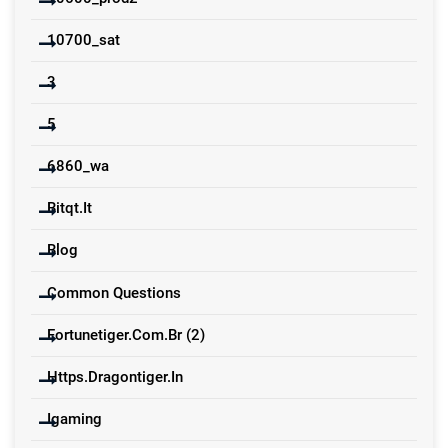
10700_sat
3
5
6860_wa
Bitqt.it
Blog
Common Questions
Fortunetiger.com.br (2)
Https.dragontiger.in
Igaming