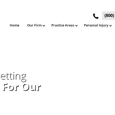
(800
Home
Our Firm
Practice Areas
Personal Injury
etting
 For Our