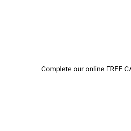
Complete our online FREE CA