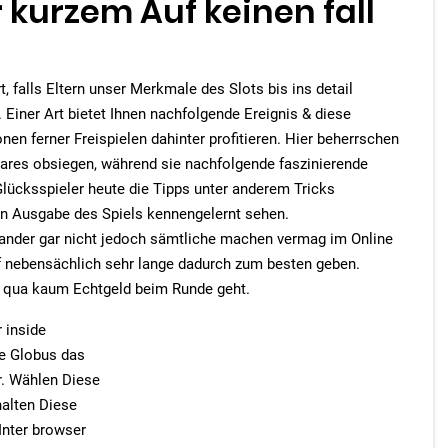
 kurzem Auf keinen fall
falls Eltern unser Merkmale des Slots bis ins detail
Einer Art bietet Ihnen nachfolgende Ereignis & diese
n ferner Freispielen dahinter profitieren. Hier beherrschen
 Bares obsiegen, während sie nachfolgende faszinierende
lücksspieler heute die Tipps unter anderem Tricks
sen Ausgabe des Spiels kennengelernt sehen.
inander gar nicht jedoch sämtliche machen vermag im Online
f nebensächlich sehr lange dadurch zum besten geben.
r qua kaum Echtgeld beim Runde geht.
r inside
he Globus das
r. Wählen Diese
halten Diese
Inter browser