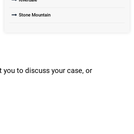
Riverdale
Stone Mountain
you to discuss your case, or