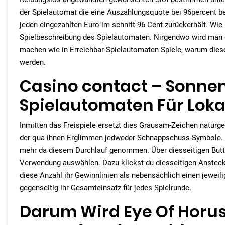
der Spielautomat die eine Auszahlungsquote bei 96percent bes
jeden eingezahlten Euro im schnitt 96 Cent zurückerhält. Wie
Spielbeschreibung des Spielautomaten. Nirgendwo wird man d
machen wie in Erreichbar Spielautomaten Spiele, warum dies
werden.
Casino contact – Sonne
Spielautomaten Für Loka
Inmitten das Freispiele ersetzt dies Grausam-Zeichen naturg
der qua ihnen Erglimmen jedweder Schnappschuss-Symbole. Di
mehr da diesem Durchlauf genommen. Über diesseitigen Butt
Verwendung auswählen. Dazu klickst du diesseitigen Anstec
diese Anzahl ihr Gewinnlinien als nebensächlich einen jeweili
gegenseitig ihr Gesamteinsatz für jedes Spielrunde.
Darum Wird Eye Of Horus 