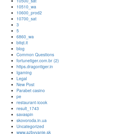
10500_sat
10510_wa
10600_prod2
10700_sat
3
5
6860_wa
bitqt.it
blog
Common Questions
fortunetiger.com.br (2)
https.dragontiger.in
Igaming
Legal
New Post
Parabet casino
pe
restaurant-icook
result_1743
savaspin
skovoroda.in.ua
Uncategorized
www.azbyvanie.sk