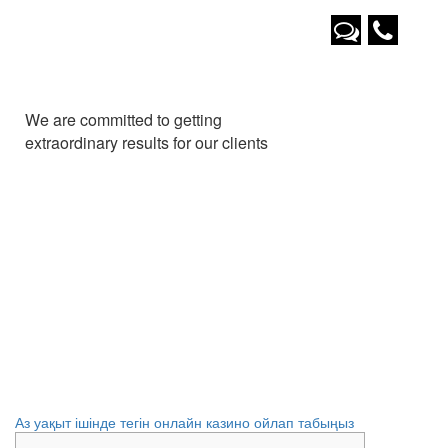
We are committed to getting
extraordinary results for our
clients
Аз уақыт ішінде тегін онлайн казино ойлап табыңыз