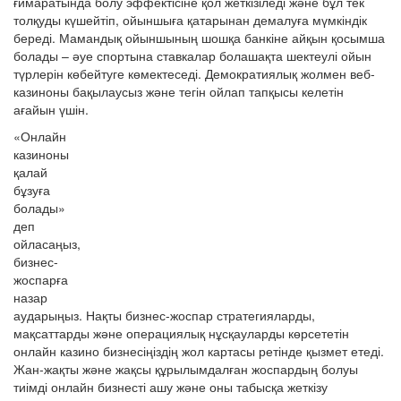
ғимаратында болу эффектісіне қол жеткізіледі және бұл тек
толқуды күшейтіп, ойыншыға қатарынан демалуға мүмкіндік
береді. Мамандық ойыншының шошқа банкіне айқын қосымша
болады – әуе спортына ставкалар болашақта шектеулі ойын
түрлерін көбейтуге көмектеседі. Демократиялық жолмен веб-
казиноны бақылаусыз және тегін ойлап тапқысы келетін
ағайын үшін.
«Онлайн
казиноны
қалай
бұзуға
болады»
деп
ойласаңыз,
бизнес-
жоспарға
назар
аударыңыз. Нақты бизнес-жоспар стратегияларды,
мақсаттарды және операциялық нұсқауларды көрсететін
онлайн казино бизнесіңіздің жол картасы ретінде қызмет етеді.
Жан-жақты және жақсы құрылымдалған жоспардың болуы
тиімді онлайн бизнесті ашу және оны табысқа жеткізу