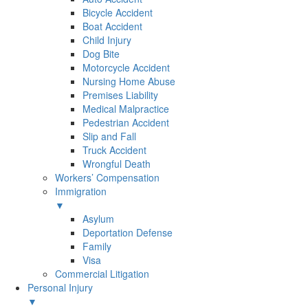
Bicycle Accident
Boat Accident
Child Injury
Dog Bite
Motorcycle Accident
Nursing Home Abuse
Premises Liability
Medical Malpractice
Pedestrian Accident
Slip and Fall
Truck Accident
Wrongful Death
Workers’ Compensation
Immigration
▼
Asylum
Deportation Defense
Family
Visa
Commercial Litigation
Personal Injury
▼