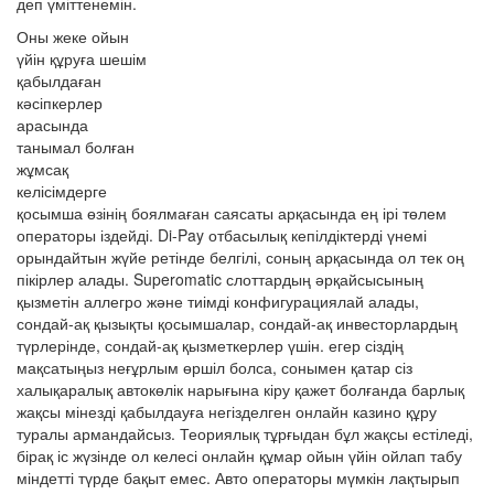
деп үміттенемін.
Оны жеке ойын
үйін құруға шешім
қабылдаған
кәсіпкерлер
арасында
танымал болған
жұмсақ
келісімдерге
қосымша өзінің боялмаған саясаты арқасында ең ірі төлем
операторы іздейді. Di-Pay отбасылық кепілдіктерді үнемі
орындайтын жүйе ретінде белгілі, соның арқасында ол тек оң
пікірлер алады. Superomatic слоттардың әрқайсысының
қызметін аллегро және тиімді конфигурациялай алады,
сондай-ақ қызықты қосымшалар, сондай-ақ инвесторлардың
түрлерінде, сондай-ақ қызметкерлер үшін. егер сіздің
мақсатыңыз неғұрлым өршіл болса, сонымен қатар сіз
халықаралық автокөлік нарығына кіру қажет болғанда барлық
жақсы мінезді қабылдауға негізделген онлайн казино құру
туралы армандайсыз. Теориялық тұрғыдан бұл жақсы естіледі,
бірақ іс жүзінде ол келесі онлайн құмар ойын үйін ойлап табу
міндетті түрде бақыт емес. Авто операторы мүмкін лақтырып