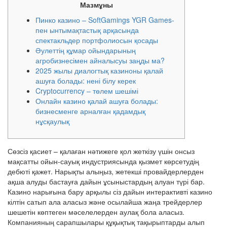
Мазмұны
Пинко казино – SoftGamings YGR Games-
пен ынтымақтастық арқасында
спектакльдер портфолиосын қосады
Әулеттің құмар ойындарының
агробизнесімен айналысуы заңды ма?
2025 жылы диалогтық казиноны қалай
ашуға болады: нені білу керек
Cryptocurrency – төлем шешімі
Онлайн казино қалай ашуға болады:
бизнесменге арналған қадамдық
нұсқаулық
Сөзсіз қасиет – қалаған нәтижеге қол жеткізу үшін онсыз
мақсатты ойын-сауық индустриясында қызмет көрсетудің
дебюті қажет. Нарықты алыңыз, жетекші провайдерлерден
ақша алуды бастауға дайын ұсыныстардың алуан түрі бар.
Казино нарығына бару арқылы сіз дайын интерактивті казино
кілтін сатып ала аласыз және осылайша жаңа трейдерлер
шешетін көптеген мәселелерден аулақ бола аласыз.
Компанияның сарапшылары құқықтық тақырыптарды алып