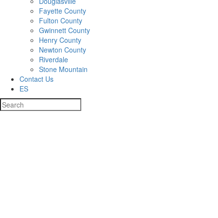
Douglasville
Fayette County
Fulton County
Gwinnett County
Henry County
Newton County
Riverdale
Stone Mountain
Contact Us
ES