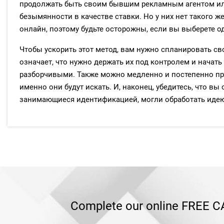
продолжать быть своим бывшим рекламным агентом ил
безымянности в качестве ставки. Но у них нет такого 
онлайн, поэтому будьте осторожны, если вы выберете о
Чтобы ускорить этот метод, вам нужно спланировать с
означает, что нужно держать их под контролем и начать
разборчивыми. Также можно медленно и постепенно про
именно они будут искать. И, наконец, убедитесь, что вы
занимающиеся идентификацией, могли обработать идею
Complete our online FREE CA