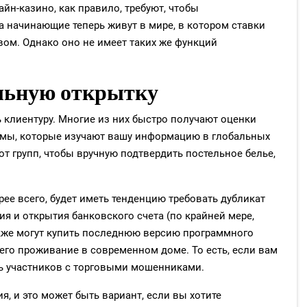
йн-казино, как правило, требуют, чтобы
а начинающие теперь живут в мире, в котором ставки
ом. Однако оно не имеет таких же функций
ельную открытку
клиентуру. Многие из них быстро получают оценки
емы, которые изучают вашу информацию в глобальных
т групп, чтобы вручную подтвердить постельное белье,
орее всего, будет иметь тенденцию требовать дубликат
 и открытия банковского счета (по крайней мере,
акже могут купить последнюю версию программного
 его проживание в современном доме. То есть, если вам
ть участников с торговыми мошенниками.
я, и это может быть вариант, если вы хотите