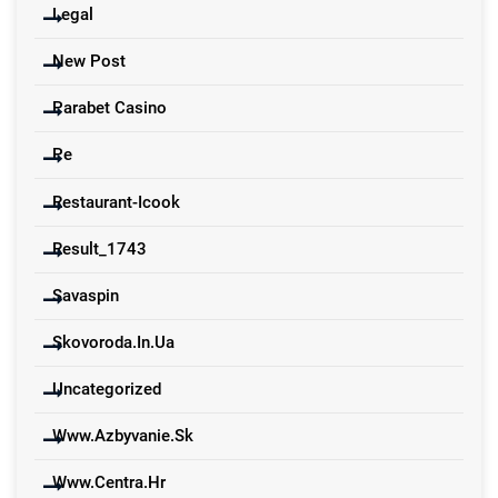
Legal
New Post
Parabet Casino
Pe
Restaurant-Icook
Result_1743
Savaspin
Skovoroda.in.ua
Uncategorized
Www.azbyvanie.sk
Www.centra.hr