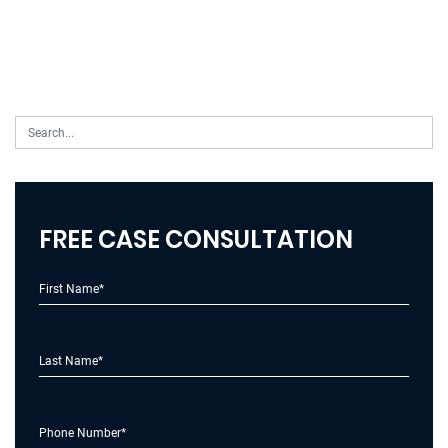
FREE CASE CONSULTATION