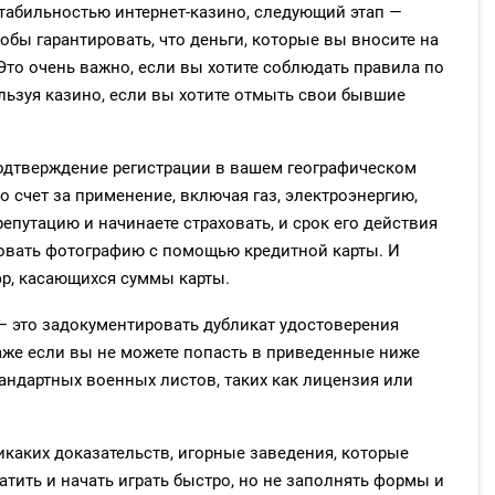
табильностью интернет-казино, следующий этап —
тобы гарантировать, что деньги, которые вы вносите на
Это очень важно, если вы хотите соблюдать правила по
ользуя казино, если вы хотите отмыть свои бывшие
 подтверждение регистрации в вашем географическом
о счет за применение, включая газ, электроэнергию,
епутацию и начинаете страховать, и срок его действия
бовать фотографию с помощью кредитной карты. И
фр, касающихся суммы карты.
 — это задокументировать дубликат удостоверения
аже если вы не можете попасть в приведенные ниже
андартных военных листов, таких как лицензия или
икаких доказательств, игорные заведения, которые
атить и начать играть быстро, но не заполнять формы и