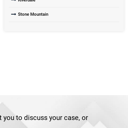
Riverdale
Stone Mountain
you to discuss your case, or