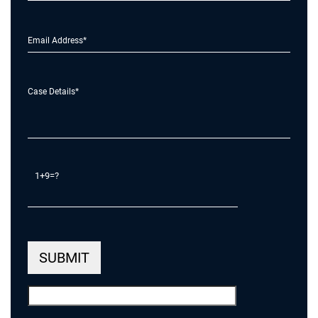
1+9=?