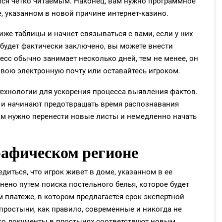
ится четко читаемым. Наконец, вам нужно программное
е, указанном в новой причине интернет-казино.
же таблицы и начнет связываться с вами, если у них
 будет фактически заключено, вы можете внести
есс обычно занимает несколько дней, тем не менее, он
свою электронную почту или оставайтесь игроком.
ехнологии для ускорения процесса выявления фактов.
 и начинают предотвращать время распознавания
вам нужно перенести новые листы и немедленно начать
рафическом регионе
диться, что игрок живет в доме, указанном в ее
ено путем поиска постельного белья, которое будет
м платеже, в котором предлагается срок экспертной
простыни, как правило, современные и никогда не
ько документы в простынях соответствуют новым