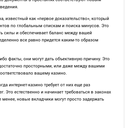
аведения.
а, известный как «первое доказательство», который
тов по глобальным спискам и поиска минусов. Это
ть силы и обеспечивает баланс между вашей
еделенно все равно придется каким-то образом
ибо факты, они могут дать объективную причину. Это
 достаточно просторными, или даже между вашими
соответствовало вашему казино.
гда интернет-казино требует от них еще раз
. Это естественно и начинает требоваться в законах
е менее, новые вкладчики могут просто задержать