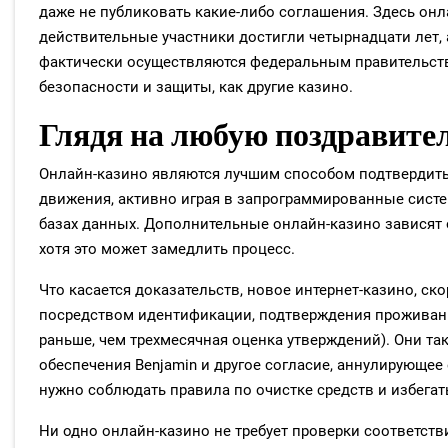
даже не публиковать какие-либо соглашения. Здесь онла
действительные участники достигли четырнадцати лет, 
фактически осуществляются федеральным правительств
безопасности и защиты, как другие казино.
Глядя на любую поздравит
Онлайн-казино являются лучшим способом подтвердить 
движения, активно играя в запрограммированные сист
базах данных. Дополнительные онлайн-казино зависят о
хотя это может замедлить процесс.
Что касается доказательств, новое интернет-казино, ск
посредством идентификации, подтверждения проживания
раньше, чем трехмесячная оценка утверждений). Они т
обеспечения Benjamin и другое согласие, аннулирующее
нужно соблюдать правила по очистке средств и избега
Ни одно онлайн-казино не требует проверки соответстви