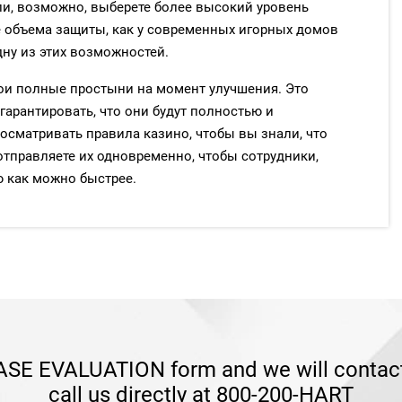
и, возможно, выберете более высокий уровень
же объема защиты, как у современных игорных домов
дну из этих возможностей.
вои полные простыни на момент улучшения. Это
 гарантировать, что они будут полностью и
сматривать правила казино, чтобы вы знали, что
 отправляете их одновременно, чтобы сотрудники,
 как можно быстрее.
SE EVALUATION form and we will contact 
call us directly at 800-200-HART