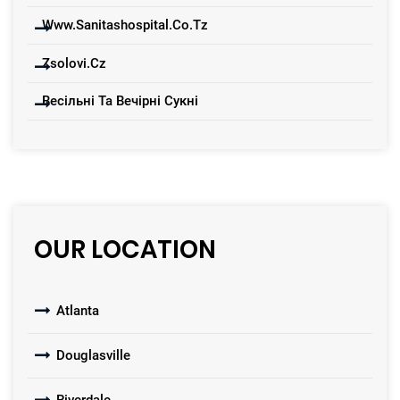
Www.sanitashospital.co.tz
Zsolovi.cz
Весільні Та Вечірні Сукні
OUR LOCATION
Atlanta
Douglasville