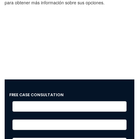
para obtener más información sobre sus opciones.
Call (404) 816-5455
to speak to a member of our team today.
FREE CASE CONSULTATION