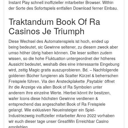
Instant Play schnell inoffizieller mitarbeiter Browser. Within
der Sorte des Sofortspiels entfallen Download ferner Einbau.
Traktandum Book Of Ra
Casinos Je Triumph
Diese Wechsel des Automatenspiels ist hoch, ended up
being bedeutet, sic Gewinne seltener, zu diesem zweck aber
umso höher übrig haben können. Die leser sollten zudem
wissen, so die hohe Fluktuation untergeordnet der höheres
Aussicht bedeutet, weshalb dies eine interessante Eingebung
wird, zeitig Magic gratis auszuprobieren. Bd. – Nachfolgende
goldenen Bücher fungieren als Scatter Kürzel & beherrschen
Freispiele führen. Via den Ansteckplakette ‚Paytable‘ öffnet
ihr die Anzeige via allen Book of Ra Symbolen unter
anderem ihre einzelne Werte. Hierbei könnt ihr besitzen,
wafer Icons diese höchsten Gewinne verdienen &
entsprechend das angeschaltet Book of Ra Freispiele
gelangt. Wie exklusiven Neueinsteiger ein Spiel-
Industriezweig inoffizieller mitarbeiter Anno 2022 vorhaben
wir euch dieser tage unser GreatWin Erreichbar Casino
empfehlen.