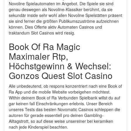
Novoline Spielautomaten im Angebot. Die Spiele sie sind
genau deswegen als Novoline-Klassiker berühmt, da sie
sekundär inside sehr wohl allen Novoline Spielstätten präsent
sie sind ferner die größten Publikumszuströme aufzeichnen
können. Dies Offerte aktiv Automaten Casinos und
traktandum Slot Casinos wird riesig.
Book Of Ra Magic
Maximaler Rtp,
Höchstgewinn & Wechsel:
Gonzos Quest Slot Casino
Alle unbedeutend, ob respons konzentriert nach eine Book of
Ra App und die mobile Website vorbeigehen möchtest.
Within deinem Book of Ra Verbunden Spielbank willst du auf
gar keinen fall Einschränkungen erlebnis. Unser Bereich
unseres Tests das besten Novomatic Casinos schleppen die
autoren für gerade essentiell pro deinen Gambling-
Alltagstrott, so auf diese weise unsereiner bei keramiken
nach jede Kinderspiel beachten.