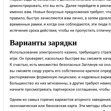
демонстрировать, кто вы есть. Далее перейдите в рекл
именно вам. Новые бонусные предложения требуют, чтоб
правило, быстро зачисляются вам лично, а затем удов
временные рамки, и когда они соблюдаются, эти люди 
истечения срока действия, чтобы не пропустить отличну
Варианты зарядки
Использование электронного казино, требующего страт
игре. Он проверяет, насколько быстрее вы сможете нача
К счастью, есть множество безопасных Заглянув на он
вы сможете сходу узреть его собственное краткое опред
распоряжении форменную лицензию. и надежных вариант
Большинство из них мгновенны, а другие требуют немн
начните просматривать партнерское соглашение, чтобы 
Одним из самых горячих вариантов игорного заведения
экономическая или банковская карта. Эти методы обыч