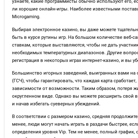
узнаете, какие программисты обычно используют его, 
ли хорошие онлайн-игры. Наиболее известными поставщ
Microgaming.
Выбирая электронное казино, вы даже можете тщательн
быть в курсе рутины игр. На большом количестве веб-
ставкам, которые выставляются, чтобы не дать участни
необходимых температурных диапазонов. Другие вопрос
регистрация в некоторых играх интернет-казино, и вы уб
Большинство игорных заведений, выигранных вами на 
(ГСЧ), чтобы гарантировать, что каждая карта сработает
зависимости от возможности. Таким образом, потеря жир
округленном виде. Однако вы можете расширить свой в
и начав избегать суеверных убеждений.
В соответствии с размером казино, средняя продолжите
менее, люди могут начать играть в раздачи быстрее, ес
определения уровня Vip. Тем не менее, полный график, 