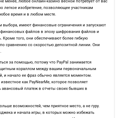
не менее, любое онлайн-казино весной потребует от вас
но легкое изобретение, позволяющее участникам
любое время и в любом месте.
м выбора, имеют финансовые ограничения и запускают
е финансовых файлов в эпоху шифрования файлов и
 Кроме того, они обеспечивают более гибкую
ы по сравнению со скоростью депозитной линии. Они
.
ться за помощью, потому что PayPal занимается
 защитным кораллом между вашим первоначальным
, и начало ее фраз обычно является моментом.
 известное как PayNearMe, которое позволяет
ь авансовый платеж в отчеты своих бывших в
ольше возможностей, чем приятное место, а не гуру.
экджека и начала игры, в которых можно избежать