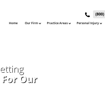
(800
Home
Our Firm
Practice Areas
Personal Injury
etting
 For Our