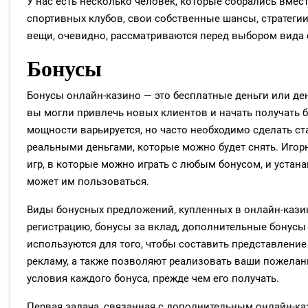
У нас есть несколько человек, которые собрались вмес
спортивных клубов, свои собственные шансы, стратегии
вещи, очевидно, рассматриваются перед выбором вида 
Бонусы
Бонусы онлайн-казино — это бесплатные деньги или де
вы могли привлечь новых клиентов и начать получать 
мощности варьируется, но часто необходимо сделать ст
реальными деньгами, которые можно будет снять. Игор
игр, в которые можно играть с любым бонусом, и устана
может им пользоваться.
Виды бонусных предложений, купленных в онлайн-кази
регистрацию, бонусы за вклад, дополнительные бонусы 
используются для того, чтобы составить представление
рекламу, а также позволяют реализовать ваши пожелани
условия каждого бонуса, прежде чем его получать.
Первая задача, связанная с дополнительным онлайн-каз