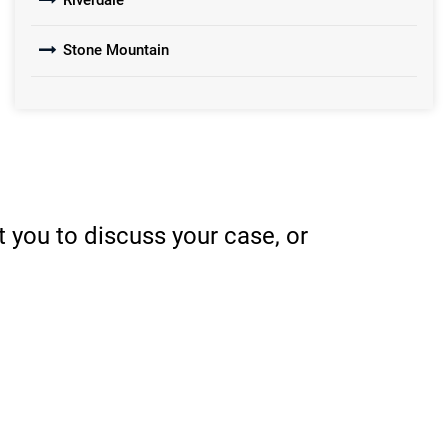
Riverdale
Stone Mountain
you to discuss your case, or