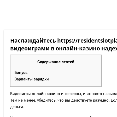
Наслаждайтесь https://residentslotpla
видеоиграми в онлайн-казино наде
Содержание статей
Бонусы
Варианты зарядки
Видеоигры онлайн-казино интересны, и их часто назыв
Тем не менее, убедитесь, что вы действуете разумно. Ес
деньги.