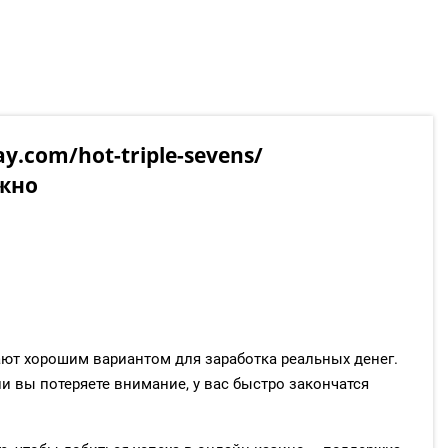
y.com/hot-triple-sevens/
жно
ают хорошим вариантом для заработка реальных денег.
ли вы потеряете внимание, у вас быстро закончатся