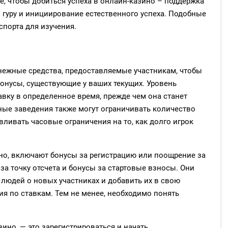
те, чтобы добиться успеха в онлайн-казино – поддержка
 гуру и инициирование естественного успеха.
Подобные
спорта для изучения.
нежные средства, предоставляемые участникам, чтобы
бонусы, существующие у ваших текущих. Уровень
авку в определенное время, прежде чем она станет
ные заведения также могут ограничивать количество
вливать часовые ограничения на то, как долго игрок
но, включают бонусы за регистрацию или поощрение за
за точку отсчета и бонусы за стартовые взносы. Они
 людей о новых участниках и добавить их в свою
я по ставкам. Тем не менее, необходимо понять
ино, — это зарегистрироваться и начать