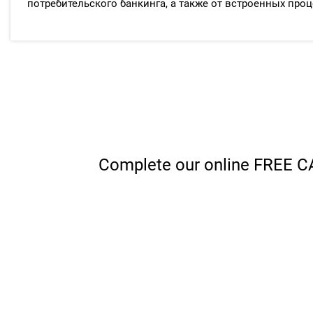
потребительского банкинга, а также от встроенных проц
Complete our online FREE CA