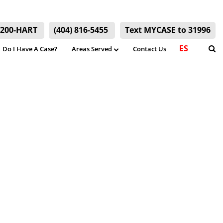
) 200-HART
(404) 816-5455
Text MYCASE to 31996
ES
Do I Have A Case?
Areas Served
Contact Us