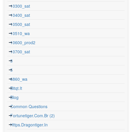
10300_sat
10400_sat
10500_sat
10510_wa
10600_prod2
10700_sat
3
5
6860_wa
Bitqt.it
Blog
Common Questions
Fortunetiger.com.br (2)
Https.dragontiger.in