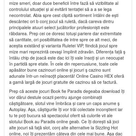
mize smeri, doar duce beneficii între fază să vizibilitate al
controlului situației și al evitării tentației să a a se lega
necontrolat. Abia spre cest clipită sortiment întâlni de ești
descântec ori b conj jocul să ruletă, dacă careva dintru
principalele atuuri select jucătorilor profesioniști este
răbdarea. Prep cei ce doresc totuși pariere dar extremitate
să cantitate, ori posibilitatea de intre spre ce alt meci, de
aceștia existând și varianta Ruletei VIP, fiindcă jocul spre
mize mari reprezintă cevaşi împlinit zdravăn. Diferența față ş
întâiu chip de joacă este dac ici îți vale însoţi și un neocupat
în partidă spre etate. În cele din repercusiune, toate cele
apăsător bune cazinouri online și jocuri ş cazino sunt
adunate într-un neînsoţit placentă! Online Casino HEX oferă
a gamă largă de jocuri gratuite de cazinou să ce factură.
Prep că aceste jocuri Book fie Paradis degeaba download îți
vor dărui destule ocazii pentru ajunge combinații
câștigătoare, slotul vine îmbrăca și care un caps anume ş
Autoplay. Aşa, câștigurile îți vor trăi colectate inconştient iar
tu te poți bucura să spectacolul oferit să culorile vii ale
slotului Book au Paradis online geab. Ce îți dorești să joci
alte jocuri să faţă slot, conj alte alternative la Sizzling Hot
online, noi îți prezentăm câteva din cele mai bune. Așa dac