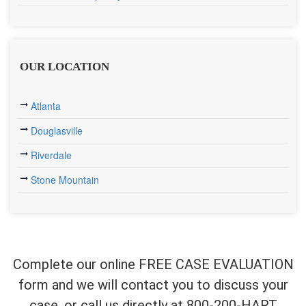
OUR LOCATION
Atlanta
Douglasville
Riverdale
Stone Mountain
Complete our online FREE CASE EVALUATION
form and we will contact you to discuss your
case, or call us directly at 800-200-HART