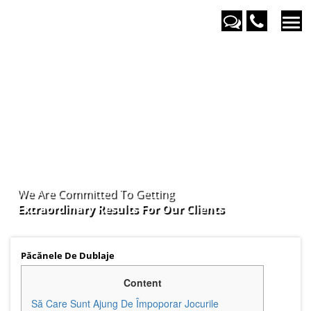
We Are Committed To Getting
Extraordinary Results For Our
Clients
Păcănele De Dublaje
Content
Să Care Sunt Ajung De Împoporar Jocurile