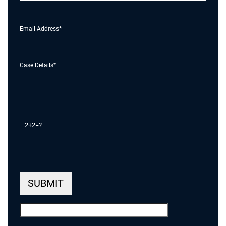
2+2=?