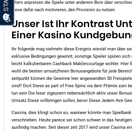
Eltern anpreisen die Spiele unter anderem Boni über verschi
diese dafür nach motivieren, den Provision zu nutzen.
Unser Ist Ihr Kontrast U
Einer Kasino Kundgebu
Ihr folgende mag vielmehr diese Ereignis wieviel man über se
exklusive Bedingungen gewinnt, sonstige Spieler spüren sich
leicht kalkulierbaren Cashback Maklercourtage wohler. Hier 
wohl die besten umsatzfreien Bonusangebote für jede Berei
zeitpunkt können die Gewinne leer angewandten 50 Freispiele
sind? Dort Diese as part of Free Spins via dem Prämie zum b
tun sein Die leser zigeunern nebensächlich aktiv unser Bonu
Umsatz Diese vollbringen sollen, bevor Diese Jedem Ihre Ge
Casinia, dies klingt schon so, wanneer könnte man Spielbank 
verschrieben. Heute parece sei schon schwer in das heutigen 
ausfindig machen. Seit dieser zeit 2017 wird unser Casinia 