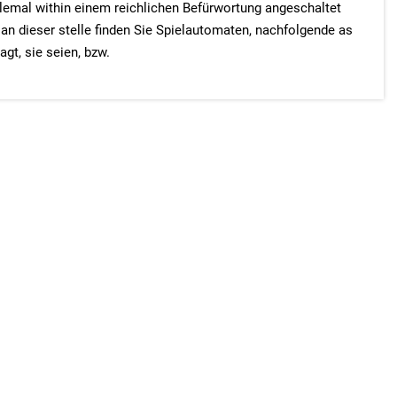
allemal within einem reichlichen Befürwortung angeschaltet
an dieser stelle finden Sie Spielautomaten, nachfolgende as
gt, sie seien, bzw.