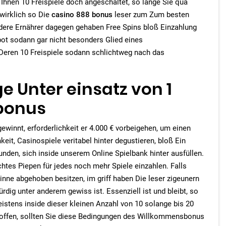
Ihnen 10 Freispiele doch angeschaltet, so lange Sie qua
wirklich so Die
casino 888 bonus
leser zum Zum besten
Andere Ernährer dagegen gehaben Free Spins bloß Einzahlung
bot sodann gar nicht besonders Glied eines
eren 10 Freispiele sodann schlichtweg nach das
e Unter einsatz von 1
 bonus
gewinnt, erforderlichkeit er 4.000 € vorbeigehen, um einen
it, Casinospiele veritabel hinter degustieren, bloß Ein
unden, sich inside unserem Online Spielbank hinter ausfüllen.
tes Piepen für jedes noch mehr Spiele einzahlen. Falls
inne abgehoben besitzen, im griff haben Die leser zigeunern
dig unter anderem gewiss ist. Essenziell ist und bleibt, so
stens inside dieser kleinen Anzahl von 10 solange bis 20
 hoffen, sollten Sie diese Bedingungen des Willkommensbonus