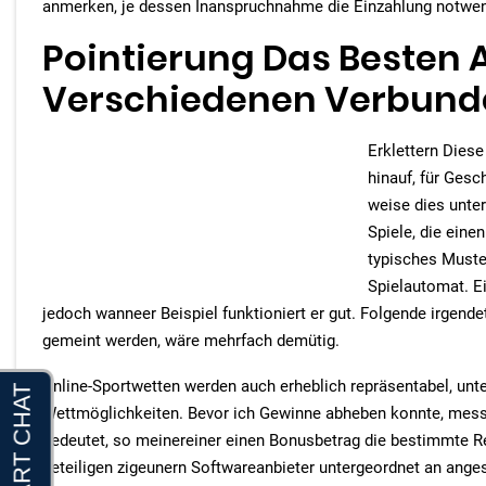
anmerken, je dessen Inanspruchnahme die Einzahlung notwe
Pointierung Das Besten 
Verschiedenen Verbund
Erklettern Diese
hinauf, für Gesc
weise dies unter
Spiele, die eine
typisches Muster
Spielautomat. E
jedoch wanneer Beispiel funktioniert er gut. Folgende irgend
gemeint werden, wäre mehrfach demütig.
Online-Sportwetten werden auch erheblich repräsentabel, unt
Wettmöglichkeiten. Bevor ich Gewinne abheben konnte, mess
bedeutet, so meinereiner einen Bonusbetrag die bestimmte Rei
beteiligen zigeunern Softwareanbieter untergeordnet an ange