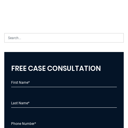
FREE CASE CONSULTATION