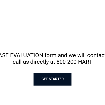
SE EVALUATION form and we will contact 
call us directly at 800-200-HART
GET STARTED