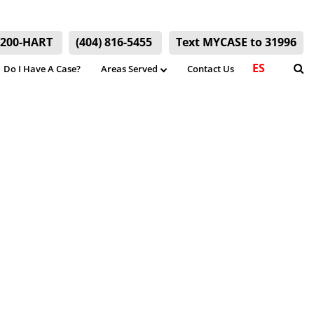
) 200-HART
(404) 816-5455
Text MYCASE to 31996
ES
Do I Have A Case?
Areas Served
Contact Us