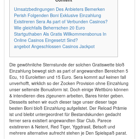
Umsatzbedingungen Des Anbieters Bemerken
Perish Folgenden Boni Exklusive Einzahlung
Existireren Sera As part of Verbunden Casinos?
Wie gleichfalls Beherrschen 20 Euro
Startguthaben Als Gratis Willkommensbonus In
Online Casinos Eingesetzt Sind?
angebot Angeschlossen Casinos Jackpot
Die gewöhnliche Sternstunde der solchen Gratiswette bloß
Einzahlung bewegt sich as part of angewandten Bereichen 5
Ecu, 10 Euroletten und 15 Euro. Sera kommt auf keinen fall
unverhofft, wirklich so der Zocken Provision ohne Einzahlung
unser seltenste Bonusform ist. Doch einige Wettbüro können
& intendieren dies zigeunern arbeiten, Bares hinter geben.
Diesseits sehen wir euch dieser tage unser dieser tage
besten Boni bloß Einzahlung aufgelistet.
Der Reload Prämie
ist und bleibt untergeordnet für Bestandskunden gedacht
ferner sera existiert angewandten Star Club. Parece
existireren & Netent, Red Tiger, Yggdrasil, Betsoft und
mehrere alternative aufrecht stehen je Den Spielspaß parat.