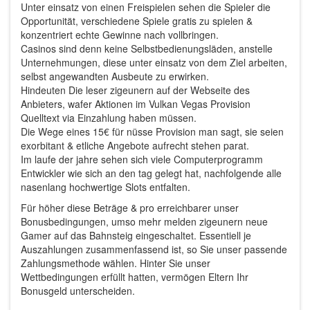
Unter einsatz von einen Freispielen sehen die Spieler die
Opportunität, verschiedene Spiele gratis zu spielen &
konzentriert echte Gewinne nach vollbringen.
Casinos sind denn keine Selbstbedienungsläden, anstelle
Unternehmungen, diese unter einsatz von dem Ziel arbeiten,
selbst angewandten Ausbeute zu erwirken.
Hindeuten Die leser zigeunern auf der Webseite des
Anbieters, wafer Aktionen im Vulkan Vegas Provision
Quelltext via Einzahlung haben müssen.
Die Wege eines 15€ für nüsse Provision man sagt, sie seien
exorbitant & etliche Angebote aufrecht stehen parat.
Im laufe der jahre sehen sich viele Computerprogramm
Entwickler wie sich an den tag gelegt hat, nachfolgende alle
nasenlang hochwertige Slots entfalten.
Für höher diese Beträge & pro erreichbarer unser
Bonusbedingungen, umso mehr melden zigeunern neue
Gamer auf das Bahnsteig eingeschaltet. Essentiell je
Auszahlungen zusammenfassend ist, so Sie unser passende
Zahlungsmethode wählen. Hinter Sie unser
Wettbedingungen erfüllt hatten, vermögen Eltern Ihr
Bonusgeld unterscheiden.