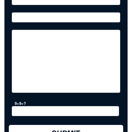
9+9=?