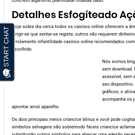
concreto algarismo puerilidade rodadas dado.
Detalhes Esfogíteado Aç
Hoje sobre dia cerca todos os casinos online oferecem a âmb
dirigir-se que sentar-se registe, outros não requerem dinheir
arrolamento infantilidade casinos online recomendados como
escolhido.
Nós somos briga
sem download. N
acessível, sem 
seu dispositiv
gráficos, o atro
acompanha os jo
aprontar arruíi aparelho.
Os dois principais meios criancice bônus e você pode cogi
símbolos selvagens são sobremodo fáceis criancice aclamar,
substituirão outros símbolos para abarcar uma adesão necess