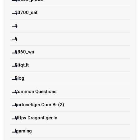
10700_sat
3
5
6860_wa
Bitqt.it
Blog
Common Questions
Fortunetiger.com.br (2)
Https.dragontiger.in
Igaming