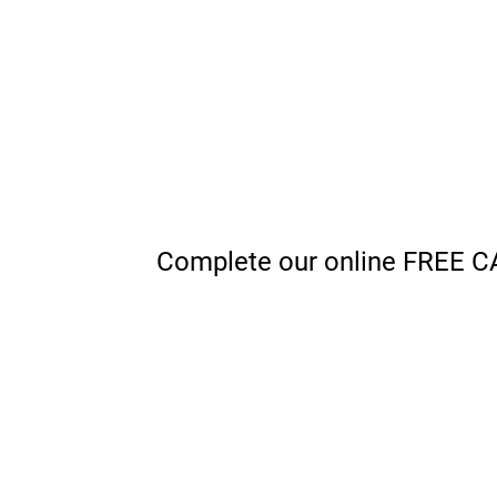
Complete our online FREE CA