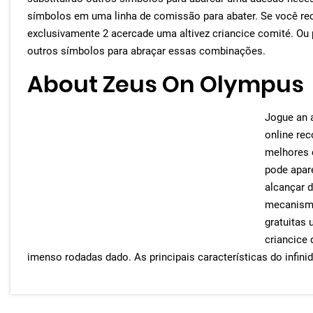
símbolos em uma linha de comissão para abater. Se você re
exclusivamente 2 acercade uma altivez criancice comité. Ou 
outros símbolos para abraçar essas combinações.
About Zeus On Olympus
Jogue an 
online re
melhores c
pode apar
alcançar d
mecanismo
gratuitas 
criancice
imenso rodadas dado. As principais características do infi