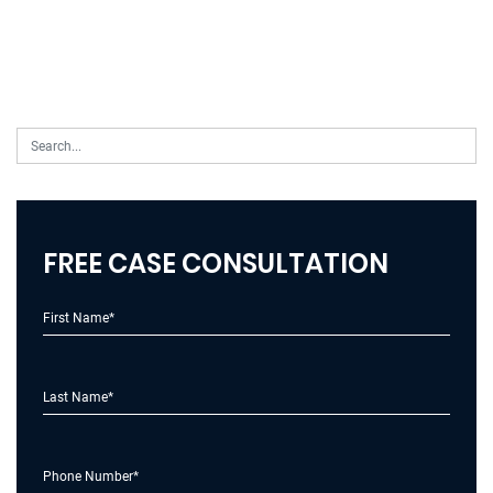
FREE CASE CONSULTATION