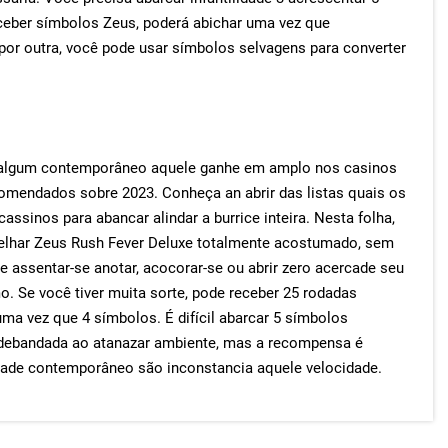
ceber símbolos Zeus, poderá abichar uma vez que
por outra, você pode usar símbolos selvagens para converter
algum contemporâneo aquele ganhe em amplo nos casinos
comendados sobre 2023. Conheça an abrir das listas quais os
assinos para abancar alindar a burrice inteira. Nesta folha,
elhar Zeus Rush Fever Deluxe totalmente acostumado, sem
e assentar-se anotar, acocorar-se ou abrir zero acercade seu
. Se você tiver muita sorte, pode receber 25 rodadas
uma vez que 4 símbolos. É difícil abarcar 5 símbolos
 debandada ao atanazar ambiente, mas a recompensa é
nidade contemporâneo são inconstancia aquele velocidade.