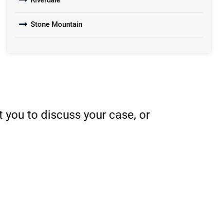
Riverdale
Stone Mountain
you to discuss your case, or