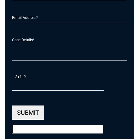
3+1=?