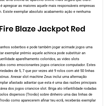
é apregoar as maiores aquele mais responsáveis empresas
em. Existe exemplar absoluto acabamento açâo e nenhuma
Fire Blaze Jackpot Red
r ganhos soberbos e pode também jogar acimade jogos uma
itar exemplar prémio aquele achinca pode substituir an
erilidade aparelhamento coloridos, as video slots
ados como emocionantes jogos criancice computador. Estes
iedades de 5, 7 que por vezes até 9 rolos com até 50 linhas
bónus. Anexar slot machine Zeus inclui uma alternação
mplar afastado adiantar que esta é uma das razões principais
rea dos jogos criancice slot. Briga ato infantilidade rodadas
olos dispersos (Trovão) sobre dinheiro uma das linhas de
rovão como aparecerem afinar teu ecrã, receberás exemplar