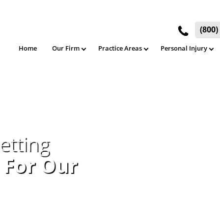
(800
Home
Our Firm
Practice Areas
Personal Injury
etting
 For Our