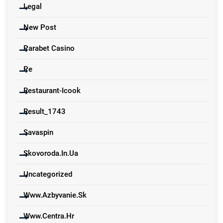
Legal
New Post
Parabet Casino
Pe
Restaurant-Icook
Result_1743
Savaspin
Skovoroda.in.ua
Uncategorized
Www.azbyvanie.sk
Www.centra.hr