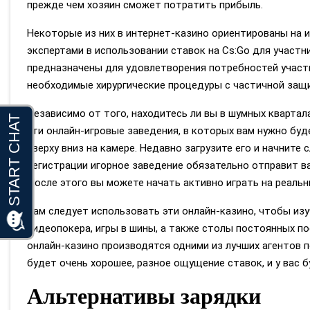
прежде чем хозяин сможет потратить прибыль.
Некоторые из них в интернет-казино ориентированы на и
экспертами в использовании ставок на Cs:Go для участн
предназначены для удовлетворения потребностей участн
необходимые хирургические процедуры с частичной защ
Независимо от того, находитесь ли вы в шумных квартал
эти онлайн-игровые заведения, в которых вам нужно бу
сверху вниз на камере. Недавно загрузите его и начните
регистрации игорное заведение обязательно отправит 
После этого вы можете начать активно играть на реальн
Вам следует использовать эти онлайн-казино, чтобы изу
видеопокера, игры в шины, а также столы постоянных по
онлайн-казино производятся одними из лучших агентов по
будет очень хорошее, разное ощущение ставок, и у вас 
Альтернативы зарядки