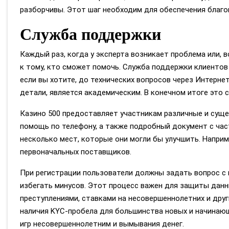
разборчивы. Этот шаг необходим для обеспечения благо
Служба поддержки
Каждый раз, когда у эксперта возникает проблема или, в
к тому, кто сможет помочь. Служба поддержки клиентов 
если вы хотите, до технических вопросов через Интерне
детали, является академическим. В конечном итоге это 
Казино 500 предоставляет участникам различные и сущ
помощь по телефону, а также подробный документ с час
несколько мест, которые они могли бы улучшить. Напри
первоначальных поставщиков.
При регистрации пользователи должны задать вопрос с
избегать минусов. Этот процесс важен для защиты данны
преступлениями, ставками на несовершеннолетних и друг
наличия KYC-пробела для большинства новых и начинаю
игр несовершеннолетним и вымывания денег.