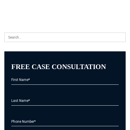
FREE CASE CONSULTATION