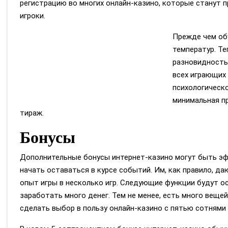
регистрацию во многих онлайн-казино, которые станут 
игроки.
Прежде чем об
температур.
Те
разновидност
всех играющих
психологическо
минимальная п
тираж.
Бонусы
Дополнительные бонусы интернет-казино могут быть эф
начать оставаться в курсе событий. Им, как правило, д
опыт игры в несколько игр. Следующие функции будут о
заработать много денег. Тем не менее, есть много веще
сделать выбор в пользу онлайн-казино с пятью сотнями