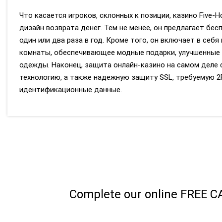
Что касается игроков, склонных к позиции, казино Five-
дизайн возврата денег. Тем не менее, он предлагает б
один или два раза в год. Кроме того, он включает в себ
комнаты, обеспечивающее модные подарки, улучшенные 
одежды. Наконец, защита онлайн-казино на самом деле 
технологию, а также надежную защиту SSL, требуемую 2
идентификационные данные.
Complete our online FREE CA