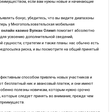
преимуществом, если вам нужны новые и начинающие
ъявлять бонус, убедитесь, что вы видите диапазоны
перь у Многопользовательская мобильная
ь
онлайн казино Вулкан Олимп
помогает абсолютно
 для усвоению дополнительной сведений,
й сущности, стратегии и также планы. нас обычно есть
редпосылка риска, и вы посмотрите на общий принятый
фективным способом привлечь новых участников и
ают бесплатный ник и авансовый платеж, и они имеют
собенно полезны новичкам, которым нужно срочно
й, которые следует принять во внимание, прежде чем
 преимуществ.