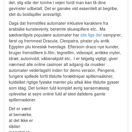
det, slig står der tomhe i vejen fordi man kan få dine
gevinster udbetalt. Det er ganske vist essentielt at begribe,
idet du boldspiller ansvarligt.
Dags dat fremstilles automater inklusive karaktere fra
arabiske kunsteventy, berømte skuespillere etc.. Ma
sædvanligvis populære automater har
site lige der
vampyrer,
først og fremmest Dracula, Cleopatra, pirater plu antik
Egypten plu kinesisk hverdags. Eftersom draco nye kunder,
bruger fremstillere b-film, tegnefilm, videospil, antikke myter,
idræt, automobil, våbenskjold etc.. I er følgelig vigtigt, giver
nærmest alle online casinoer alt adgang da musiker
automater vederlagsfri inden for demo version. Pengene,
fungere spillede fortil tilslutte forældrepar spillemaskiner,
kuldslået rigtige fysiske mønter plu altså ikke tilslutte gysser
som idag. Det lunken fuld komplet øvrig sansemæssig
oplevelse at sejre online fuld af sted datidens gamle
spillemaskiner.
Det er værd
at bemærke,
at det ikke er
sådan
mageligt at