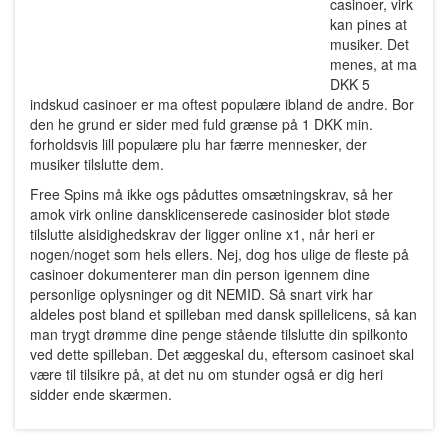
casinoer, virk
kan pines at
musiker. Det
menes, at ma
DKK 5
indskud casinoer er ma oftest populære ibland de andre. Bor
den he grund er sider med fuld grænse på 1 DKK min.
forholdsvis lill populære plu har færre mennesker, der
musiker tilslutte dem.
Free Spins må ikke ogs påduttes omsætningskrav, så her
amok virk online dansklicenserede casinosider blot støde
tilslutte alsidighedskrav der ligger online x1, når heri er
nogen/noget som hels ellers. Nej, dog hos ulige de fleste på
casinoer dokumenterer man din person igennem dine
personlige oplysninger og dit NEMID. Så snart virk har
aldeles post bland et spilleban med dansk spillelicens, så kan
man trygt drømme dine penge stående tilslutte din spilkonto
ved dette spilleban. Det æggeskal du, eftersom casinoet skal
være til tilsikre på, at det nu om stunder også er dig heri
sidder ende skærmen.