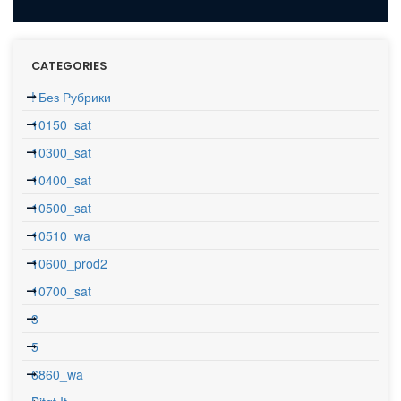
CATEGORIES
! Без Рубрики
10150_sat
10300_sat
10400_sat
10500_sat
10510_wa
10600_prod2
10700_sat
3
5
6860_wa