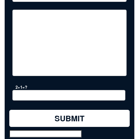
2+1=?