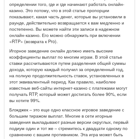
определении того, где и где начинают работать онлайн-
казино. Это потому, что в этой статье пропорции
показывают, какая часть денег, которые вы установили в
раунде, действительно возвращается к вам медленно и
постепенно. Вы можете найти эти записи в надежном
онлайн-казино. Его можно обнаружить при включении
«RTP» (возврата к Pro).
Игорное заведение онлайн должно иметь высокие
коэффициенты выплат по многим играм. В этой статье
ставки рассчитываются путем разделения общей суммы
дохода, которую каждый получил за определенный год,
на полную продолжительность ставок, установленных в
этот эквивалентный период. Как правило, наиболее
известные веб-сайты интернет-казино с платежами могут
получать RTP, который может достигать более 90%, если
вы хотите 99%.
Блэкджек – это еще одно классное игровое заведение с
большим тиражом выплат. Многие в сети игорные
заведения выкладывают разные версии округлых, первый
подиум один и тот же – стремитесь к двадцати одному по
сравнению с вашим противником. Эта игра может быть