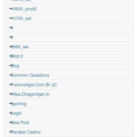
10600_prod2
10700_sat
3
5
6860_wa
Bitqt.it
Blog
Common Questions
Fortunetiger.com.br (2)
Https.dragontiger.in
Igaming
Legal
New Post
Parabet Casino