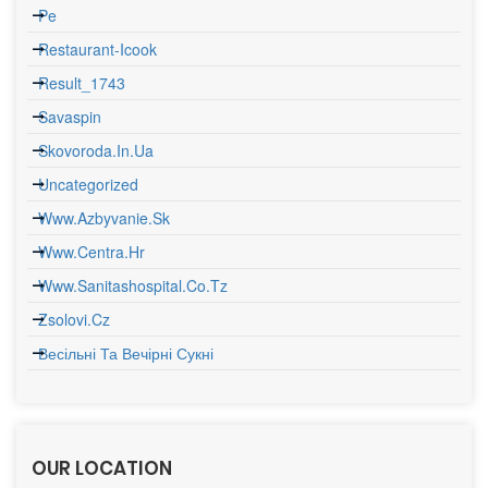
Pe
Restaurant-Icook
Result_1743
Savaspin
Skovoroda.in.ua
Uncategorized
Www.azbyvanie.sk
Www.centra.hr
Www.sanitashospital.co.tz
Zsolovi.cz
Весільні Та Вечірні Сукні
OUR LOCATION