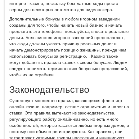
интернет-казино, поскольку бесплатные ходы просто
верны для некоторых автоматов для видеопокера.
Дополнительные бонусы в любом игорном заведении
созданы для того, чтобы начать новый бизнес и начать
предлагать эти телефоны, пожалуйста, внесите реальные
деньги. Большинство игорных заведений предполагают,
что люди должны указать причину реальных денег и
начать демонстрировать позицию женщины, прежде чем
использовать бонусы за регистрацию. . Казино также
могут добавлять правила ставок к своим бонусам. Людям
следует понимать терминологию бонусных предложений,
чтобы их не ограбили.
Законодательство
Существует множество правил, касающихся флеш-игр
онлайн-казино, например, летние ограничения и налог на
ставки. Эти правила вытекают из законодательства,
регулирующего работу онлайн-казино, но есть много
особенностей, которые касаются любых игорных домов, и
поэтому они обычно регистрируются. Как правило, они
затрагивают уязвимые группы населения и инициируют