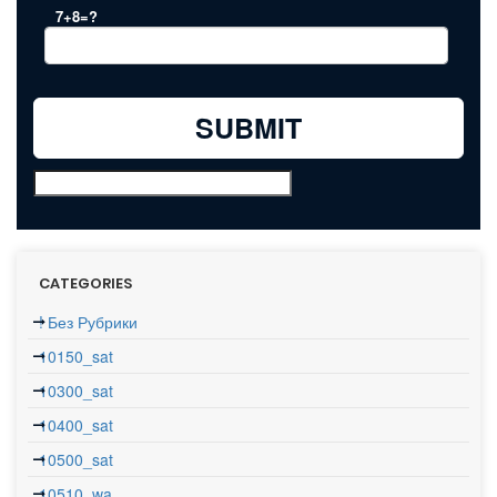
7+8=?
CATEGORIES
! Без Рубрики
10150_sat
10300_sat
10400_sat
10500_sat
10510_wa