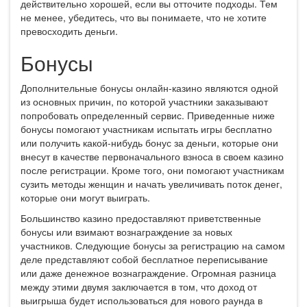
действительно хорошей, если вы отточите подходы. Тем
не менее, убедитесь, что вы понимаете, что не хотите
превосходить деньги.
Бонусы
Дополнительные бонусы онлайн-казино являются одной
из основных причин, по которой участники заказывают
попробовать определенный сервис. Приведенные ниже
бонусы помогают участникам испытать игры бесплатно
или получить какой-нибудь бонус за деньги, которые они
внесут в качестве первоначального взноса в своем казино
после регистрации. Кроме того, они помогают участникам
сузить методы женщин и начать увеличивать поток денег,
которые они могут выиграть.
Большинство казино предоставляют приветственные
бонусы или взимают вознаграждение за новых
участников. Следующие бонусы за регистрацию на самом
деле представляют собой бесплатное переписывание
или даже денежное вознаграждение. Огромная разница
между этими двумя заключается в том, что доход от
выигрыша будет использоваться для нового раунда в