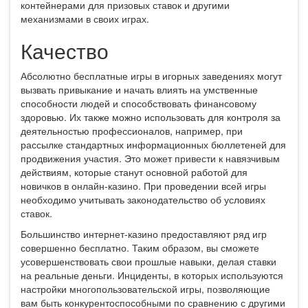
контейнерами для призовых ставок и другими
механизмами в своих играх.
Качество
Абсолютно бесплатные игры в игорных заведениях могут
вызвать привыкание и начать влиять на умственные
способности людей и способствовать финансовому
здоровью. Их также можно использовать для контроля за
деятельностью профессионалов, например, при
рассылке стандартных информационных бюллетеней для
продвижения участия. Это может привести к навязчивым
действиям, которые станут основной работой для
новичков в онлайн-казино. При проведении всей игры
необходимо учитывать законодательство об условиях
ставок.
Большинство интернет-казино предоставляют ряд игр
совершенно бесплатно. Таким образом, вы сможете
усовершенствовать свои прошлые навыки, делая ставки
на реальные деньги. Инциденты, в которых используются
настройки многопользовательской игры, позволяющие
вам быть конкурентоспособными по сравнению с другими