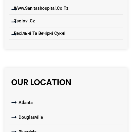
Www.sanitashospital.co.tz
Zsolovi.cz
Весільні Та Вечірні Сукні
OUR LOCATION
Atlanta
Douglasville