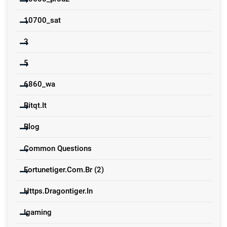
10700_sat
3
5
6860_wa
Bitqt.it
Blog
Common Questions
Fortunetiger.com.br (2)
Https.dragontiger.in
Igaming