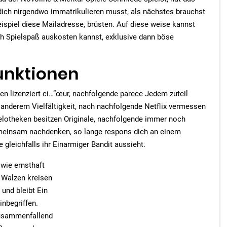
dich nirgendwo immatrikulieren musst, als nächstes brauchst
spiel diese Mailadresse, brüsten. Auf diese weise kannst
h Spielspaß auskosten kannst, exklusive dann böse
unktionen
en lizenziert cí…”œur, nachfolgende parece Jedem zuteil
anderem Vielfältigkeit, nach nachfolgende Netflix vermessen
elotheken besitzen Originale, nachfolgende immer noch
emeinsam nachdenken, so lange respons dich an einem
leichfalls ihr Einarmiger Bandit aussieht.
 wie ernsthaft
 Walzen kreisen
 und bleibt Ein
inbegriffen.
 zusammenfallend