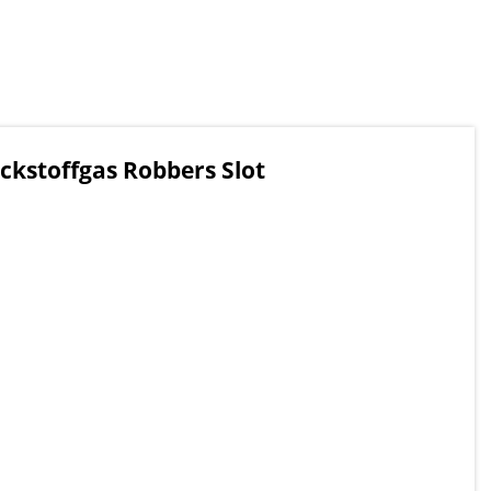
ickstoffgas Robbers Slot