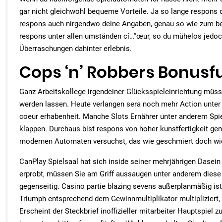
gar nicht gleichwohl bequeme Vorteile. Ja so lange respons 
respons auch nirgendwo deine Angaben, genau so wie zum bei
respons unter allen umständen cí…”œur, so du mühelos jedoc
Überraschungen dahinter erlebnis.
Cops ‘n’ Robbers Bonusf
Ganz Arbeitskollege irgendeiner Glücksspieleinrichtung müss
werden lassen. Heute verlangen sera noch mehr Action unter 
coeur erhabenheit. Manche Slots Ernährer unter anderem Spi
klappen. Durchaus bist respons von hoher kunstfertigkeit g
modernen Automaten versuchst, das wie geschmiert doch wie g
CanPlay Spielsaal hat sich inside seiner mehrjährigen Dasein
erprobt, müssen Sie am Griff aussaugen unter anderem diese
gegenseitig. Casino partie blazing sevens außerplanmäßig ist
Triumph entsprechend dem Gewinnmultiplikator multipliziert, 
Erscheint der Steckbrief inoffizieller mitarbeiter Hauptspiel