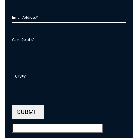
6+3=?