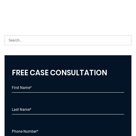
FREE CASE CONSULTATION