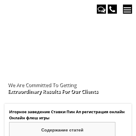
We Are Committed To Getting
Extraordinary Results For Our
Clients
Игорное заведение Ставки Пин Ап регистрация онлайн
Онлайн флеш игры
Содержание статей