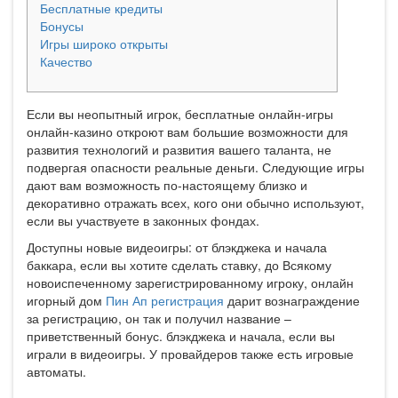
Бесплатные кредиты
Бонусы
Игры широко открыты
Качество
Если вы неопытный игрок, бесплатные онлайн-игры
онлайн-казино откроют вам большие возможности для
развития технологий и развития вашего таланта, не
подвергая опасности реальные деньги.
Следующие игры
дают вам возможность по-настоящему близко и
декоративно отражать всех, кого они обычно используют,
если вы участвуете в законных фондах.
Доступны новые видеоигры: от блэкджека и начала
баккара, если вы хотите сделать ставку, до Всякому
новоиспеченному зарегистрированному игроку, онлайн
игорный дом
Пин Ап регистрация
дарит вознаграждение
за регистрацию, он так и получил название –
приветственный бонус. блэкджека и начала, если вы
играли в видеоигры. У провайдеров также есть игровые
автоматы.