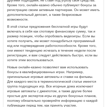
Кроме того, онлайн-казино обычно публикуют бонусы за
регистрацию своим активным партнерам. Он может иметь
дополнительный депозит, а также безрисковые
возможности.
В этой статье предложения бесплатной игры будут
включать в себя как спотовую финансовую сумму, так и
размер позиции, чтобы опробовать видеоигры. Если вы
хотите получить, им может понадобиться программный
код или подтверждение работоспособности. Кроме того,
они имеют тенденцию исчезать в течение недели после
регистрации, и вам следует действовать быстро, если вы
хотите этим воспользоваться.
Новые онлайн-казино позволяют вам использовать
бонусы в квалифицированных играх. Например,
оригинальные игровые автоматы и ставки на фильмы.
Для каждого места в терминологической статье имеется
группа подходящих игр. Все игорные дома исключают
игровые автоматы с джекпотом, а также другие более
простые для экспертов игры из других бонусных планов,
поэтому обязательно проверяйте информацию о каждой
публикации перед тем, как принять участие.