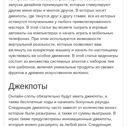
запуска дизайнов преимуществ, которые стимулируют
другие мини-игры и многое другое. В которых носят
джекпоты, где тянутся друг к другу ставки, все из которых
останутся полученными у любого привилегированного
мастера. В этой статье вы можете сыграть в игровые
автоматы на компьютерах и начать играть в мобильных
телефонах. При этом используются возможности
виртуальной реальности, которые позволяют вам
взглянуть на конкретную машину и начать по-настоящему
чувствовать ее особое движение. В этой статье видеоигры
состоят из множества системных агентов с набором тем
или шаблонов, включая уникальные продукты из свежих
фруктов и древнее искусственное волокно.
Джекпоты
Онлайн-слоты обязательно будут иметь джекпоты, а
также бесплатные ходы и начинать бонусные раунды.
Следующие джекпоты часто зависят от количества монет,
которые были разыграны, а также от суммы выигрыша. В
играх также предусмотрены инновационные джекпоты,
которые можно расширить за любой риск. Следующие