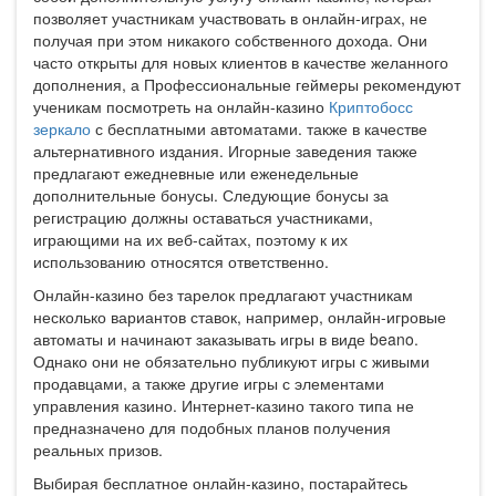
позволяет участникам участвовать в онлайн-играх, не
получая при этом никакого собственного дохода. Они
часто открыты для новых клиентов в качестве желанного
дополнения, а Профессиональные геймеры рекомендуют
ученикам посмотреть на онлайн-казино
Криптобосс
зеркало
с бесплатными автоматами. также в качестве
альтернативного издания. Игорные заведения также
предлагают ежедневные или еженедельные
дополнительные бонусы. Следующие бонусы за
регистрацию должны оставаться участниками,
играющими на их веб-сайтах, поэтому к их
использованию относятся ответственно.
Онлайн-казино без тарелок предлагают участникам
несколько вариантов ставок, например, онлайн-игровые
автоматы и начинают заказывать игры в виде beano.
Однако они не обязательно публикуют игры с живыми
продавцами, а также другие игры с элементами
управления казино. Интернет-казино такого типа не
предназначено для подобных планов получения
реальных призов.
Выбирая бесплатное онлайн-казино, постарайтесь