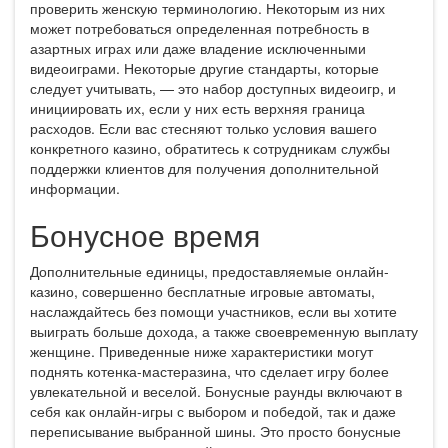
проверить женскую терминологию. Некоторым из них
может потребоваться определенная потребность в
азартных играх или даже владение исключенными
видеоиграми. Некоторые другие стандарты, которые
следует учитывать, — это набор доступных видеоигр, и
инициировать их, если у них есть верхняя граница
расходов. Если вас стесняют только условия вашего
конкретного казино, обратитесь к сотрудникам службы
поддержки клиентов для получения дополнительной
информации.
Бонусное время
Дополнительные единицы, предоставляемые онлайн-
казино, совершенно бесплатные игровые автоматы,
наслаждайтесь без помощи участников, если вы хотите
выиграть больше дохода, а также своевременную выплату
женщине. Приведенные ниже характеристики могут
поднять котенка-мастеразина, что сделает игру более
увлекательной и веселой. Бонусные раунды включают в
себя как онлайн-игры с выбором и победой, так и даже
переписывание выбранной шины. Это просто бонусные