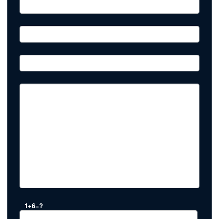
1+6=?