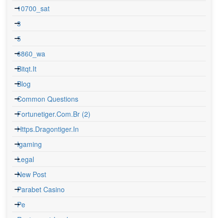
10700_sat
3
5
6860_wa
Bitqt.it
Blog
Common Questions
Fortunetiger.com.br (2)
Https.dragontiger.in
Igaming
Legal
New Post
Parabet Casino
Pe