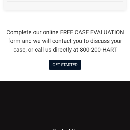
Complete our online FREE CASE EVALUATION
form and we will contact you to discuss your
case, or call us directly at 800-200-HART
GET STARTED