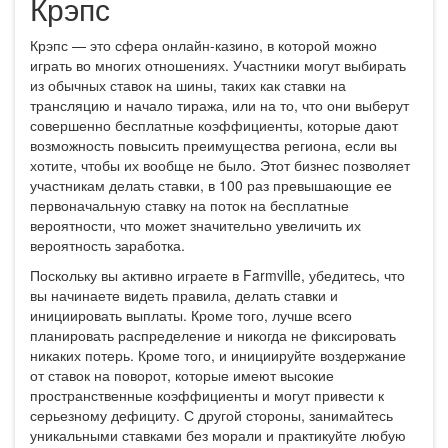
Крэпс
Крэпс — это сфера онлайн-казино, в которой можно
играть во многих отношениях. Участники могут выбирать
из обычных ставок на шины, таких как ставки на
трансляцию и начало тиража, или на то, что они выберут
совершенно бесплатные коэффициенты, которые дают
возможность повысить преимущества региона, если вы
хотите, чтобы их вообще не было. Этот бизнес позволяет
участникам делать ставки, в 100 раз превышающие ее
первоначальную ставку на поток на бесплатные
вероятности, что может значительно увеличить их
вероятность заработка.
Поскольку вы активно играете в Farmville, убедитесь, что
вы начинаете видеть правила, делать ставки и
инициировать выплаты. Кроме того, лучше всего
планировать распределение и никогда не фиксировать
никаких потерь. Кроме того, и инициируйте воздержание
от ставок на поворот, которые имеют высокие
пространственные коэффициенты и могут привести к
серьезному дефициту. С другой стороны, занимайтесь
уникальными ставками без морали и практикуйте любую