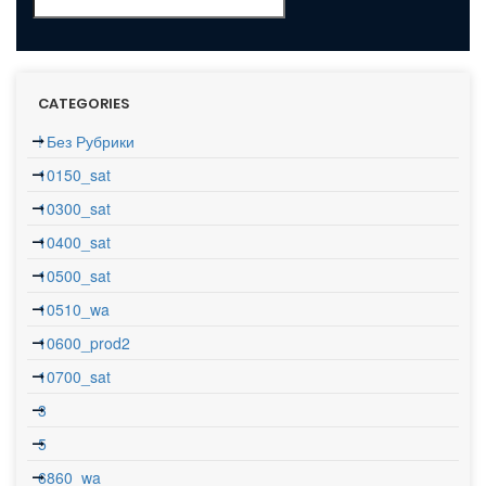
CATEGORIES
! Без Рубрики
10150_sat
10300_sat
10400_sat
10500_sat
10510_wa
10600_prod2
10700_sat
3
5
6860_wa