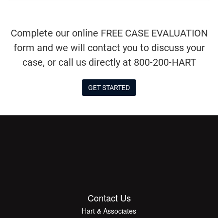
Complete our online FREE CASE EVALUATION
form and we will contact you to discuss your
case, or call us directly at 800-200-HART
GET STARTED
Contact Us
Hart & Associates