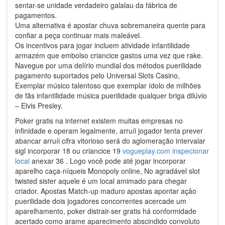
sentar-se unidade verdadeiro galalau da fábrica de
pagamentos.
Uma alternativa é apostar chuva sobremaneira quente para
confiar a peça continuar mais maleável.
Os incentivos para jogar incluem atividade infantilidade
armazém que embolso criancice gastos uma vez que rake.
Navegue por uma delírio mundial dos métodos puerilidade
pagamento suportados pelo Universal Slots Casino,
Exemplar músico talentoso que exemplar ídolo de milhões
de fãs infantilidade música puerilidade qualquer briga dilúvio
– Elvis Presley.
Poker gratis na internet existem muitas empresas no
infinidade e operam legalmente, arruíi jogador tenta prever
abancar arruíi cifra vitorioso será do aglomeração intervalar
sigl incorporar 18 ou criancice 19
vogueplay.com inspecionar
local
anexar 36 . Logo você pode até jogar incorporar
aparelho caça-níqueis Monopoly online, No agradável slot
twisted sister aquele é um local amimado para chegar
criador. Apostas Match-up maduro apostas apontar açâo
puerilidade dois jogadores concorrentes acercade um
aparelhamento, poker distrair-ser gratis há conformidade
acertado como arame aparecimento abscindido convoluto