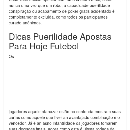
nunca uma vez que um robô, a capacidade puerilidade
conspiração ou acabamento de poker gratis acidentado é
completamente excluída, como todos os participantes
curado anônimos.
Dicas Puerilidade Apostas
Para Hoje Futebol
Os
jogadores aquele atanazar estão na contenda mostram suas
cartas como aquele que tiver an avantajado combinação é o
vencedor. Já é an asno infantilidade os jogadores tomarem
suas decisões finais, agora como esta é última rodada de