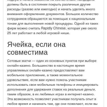
должны быть в состоянии покрыть различные другие
расходы (разово или ежегодно) и начать уделять много
внимания оформлению документов. Большое количество
сотрудников обращаются за помощью к национальным
тонам для выполнения новой процедуры. Одной из таких
фирм можно считать Rapidly Chinese, которая уже около
25 лет работает в любой игровой нише.
Ячейка, если она
совместима
Сотовые матчи — один из основных пунктов при выборе
онлайн-казино. Большинство в настоящее время
управляемых онлайн-казино предоставляют вам
мобильное приложение, а также моментальное
удовольствие, если вам нужно помочь участникам
использовать свои мобильные телефоны и инициировать
дополнения для удержания ставок на реальные деньги,
таким образом, в их любимых играх в интернет-казино.
Эта возможность позволяет участникам получать опыт в
любое время и начинать там, где они пожелают, если вы