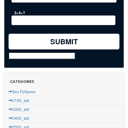
3+4=?
CATEGORIES
! Без Рубрики
10150_sat
10300_sat
10400_sat
10500_sat