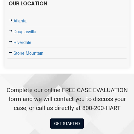
OUR LOCATION
Atlanta
Douglasville
Riverdale
Stone Mountain
Complete our online FREE CASE EVALUATION
form and we will contact you to discuss your
case, or call us directly at 800-200-HART
GET STARTED