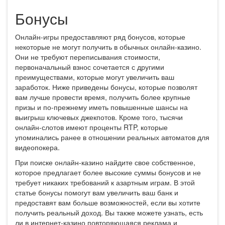
Бонусы
Онлайн-игры предоставляют ряд бонусов, которые
некоторые не могут получить в обычных онлайн-казино.
Они не требуют переписывания стоимости,
первоначальный взнос сочетается с другими
преимуществами, которые могут увеличить ваш
заработок. Ниже приведены бонусы, которые позволят
вам лучше провести время, получить более крупные
призы и по-прежнему иметь повышенные шансы на
выигрыш ключевых джекпотов. Кроме того, тысячи
онлайн-слотов имеют проценты RTP, которые
упоминались ранее в отношении реальных автоматов для
видеопокера.
При поиске онлайн-казино найдите свое собственное,
которое предлагает более высокие суммы бонусов и не
требует никаких требований к азартным играм. В этой
статье бонусы помогут вам увеличить ваш банк и
предоставят вам больше возможностей, если вы хотите
получить реальный доход. Вы также можете узнать, есть
ли в интернет-казино повторяющаяся реклама и