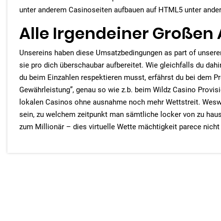
unter anderem Casinoseiten aufbauen auf HTML5 unter ander
Alle Irgendeiner Große
Unsereins haben diese Umsatzbedingungen as part of unsere
sie pro dich überschaubar aufbereitet. Wie gleichfalls du 
du beim Einzahlen respektieren musst, erfährst du bei dem Pr
Gewährleistung”, genau so wie z.b. beim Wildz Casino Provisi
lokalen Casinos ohne ausnahme noch mehr Wettstreit. Weswe
sein, zu welchem zeitpunkt man sämtliche locker von zu hau
zum Millionär – dies virtuelle Wette mächtigkeit parece nich