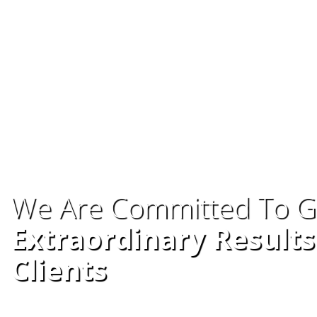
We Are Committed To G
Extraordinary Results
Clients