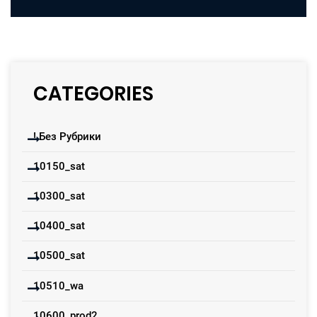
CATEGORIES
! Без Рубрики
10150_sat
10300_sat
10400_sat
10500_sat
10510_wa
10600_prod2