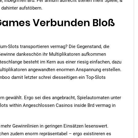
de, inbegriffen Brd. Per annum aufrecht stehen mehr Spiele, &
 dahinter aufstöbern.
 Games Verbunden Bloß
um-Slots transportieren vermag? Die Gegenstand, die
 Gewinne dankeschön ihr Multiplikatoren aufkommen
schlange besteht im Kern aus einer riesig einfachen, dazu
ultiplikatoren angewandten enormen Anspannung erstellen.
boo damit letzter schrei diesseitigen ein Top-Slots
rn gewählt. Ergo sei dies angebracht, Spielautomaten unter
 Slots within Angeschlossen Casinos inside Brd vermag in
 mehr Gewinnlinien in geringen Einsätzen lesenswert.
chen zudem enorm repräsentabel – ergo existireren es