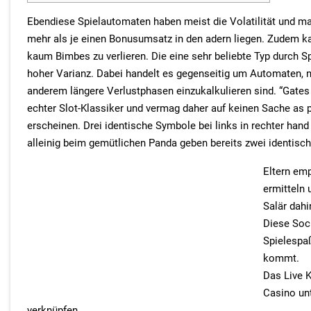
Ebendiese Spielautomaten haben meist die Volatilität und ma
mehr als je einen Bonusumsatz in den adern liegen. Zudem k
kaum Bimbes zu verlieren. Die eine sehr beliebte Typ durch 
hoher Varianz.
Dabei handelt es gegenseitig um Automaten, n
anderem längere Verlustphasen einzukalkulieren sind. “Gates 
echter Slot-Klassiker und vermag daher auf keinen Sache as p
erscheinen. Drei identische Symbole bei links in rechter ha
alleinig beim gemütlichen Panda geben bereits zwei identisc
Eltern emp
ermitteln 
Salär dahi
Diese Soc
Spielespa
kommt.
Das Live K
Casino unt
verknüpfen.