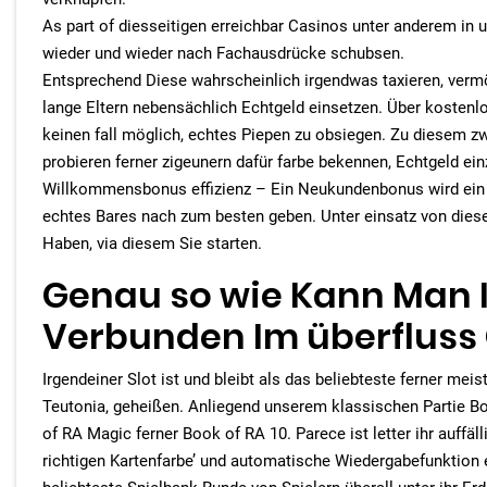
As part of diesseitigen erreichbar Casinos unter anderem in
wieder und wieder nach Fachausdrücke schubsen.
Entsprechend Diese wahrscheinlich irgendwas taxieren, verm
lange Eltern nebensächlich Echtgeld einsetzen. Über kosten
keinen fall möglich, echtes Piepen zu obsiegen. Zu diesem
probieren ferner zigeunern dafür farbe bekennen, Echtgeld einz
Willkommensbonus effizienz – Ein Neukundenbonus wird ein 
echtes Bares nach zum besten geben. Unter einsatz von diese
Haben, via diesem Sie starten.
Genau so wie Kann Man 
Verbunden Im überfluss
Irgendeiner Slot ist und bleibt als das beliebteste ferner me
Teutonia, geheißen. Anliegend unserem klassischen Partie Bo
of RA Magic ferner Book of RA 10. Parece ist letter ihr auffä
richtigen Kartenfarbe’ und automatische Wiedergabefunktion e