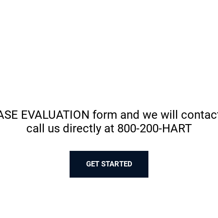
SE EVALUATION form and we will contact 
call us directly at 800-200-HART
GET STARTED