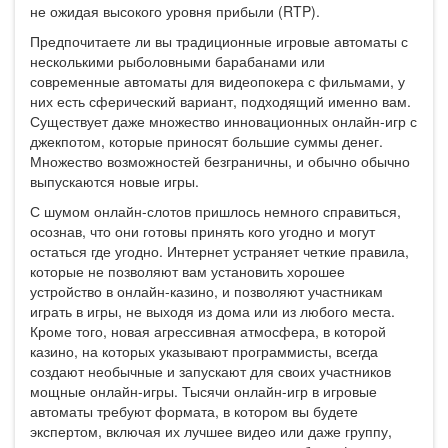
не ожидая высокого уровня прибыли (RTP).
Предпочитаете ли вы традиционные игровые автоматы с
несколькими рыболовными барабанами или
современные автоматы для видеопокера с фильмами, у
них есть сферический вариант, подходящий именно вам.
Существует даже множество инновационных онлайн-игр с
джекпотом, которые приносят большие суммы денег.
Множество возможностей безграничны, и обычно обычно
выпускаются новые игры.
С шумом онлайн-слотов пришлось немного справиться,
осознав, что они готовы принять кого угодно и могут
остаться где угодно. Интернет устраняет четкие правила,
которые не позволяют вам установить хорошее
устройство в онлайн-казино, и позволяют участникам
играть в игры, не выходя из дома или из любого места.
Кроме того, новая агрессивная атмосфера, в которой
казино, на которых указывают программисты, всегда
создают необычные и запускают для своих участников
мощные онлайн-игры. Тысячи онлайн-игр в игровые
автоматы требуют формата, в котором вы будете
экспертом, включая их лучшее видео или даже группу,