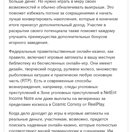
больше денег. Но нужно играть в меру своих
возможностей и обычно обналичивать выигрыши. Это
поможет избежать погони за сокращениями и начать
лучше конвертировать накопления, которые в конечном
итоге принесут дополнительный доход. Участие в
раскрытии своего потенциала также поможет каждому
улучшить преимущества дополнительных бонусов
игорного заведения.
Федеральные правительственные онлайн-казино, как
правило, включают игровые автоматы в вашу местную
библиотеку из бесчисленных онлайн-игр. Они имеют
дизайн, творческий подход, рулевое колесо, множество
рыболовных катушек и практически любую основную
часть (RTP). Есть и современные способы
вознаграждения, например, следы уголовных
преступлений в Зоне уголовных преступлений в NetEnt
Income Noire или даже выплаты на вечеринках за
пределами космоса в Cosmic Convoy от ReelPlay.
Когда дело доходит до игры в игровые автоматы на
реальные деньги, участникам, возможно, придется
поискать надежные онлайн-казино, которые полностью
соответствуют вашей терминологии и сценариям. Им