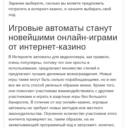
Заранее выберите, сколько вы можете предложить
потратить в интернет-казино, и начните выбирать свой
ход.
Игровые автоматы станут
новейшими онлайн-играми
от интернет-казино
В Интернете автоматы для видеопокера, как правило,
очень популярны, потому что они просты в
использовании, предлагают множество стилей и
предлагают лучшие денежные вознаграждения. Новые
игры также могут быть сильно порабощающими, но в них
все же есть способ увлечься образом жизни. Кроме того,
они помогают участникам взаимодействовать с другими
участниками и играть в азартные игры без большого
банкролла. В отличие от игр онлайн-казино, игровые
автоматы не требуют новых методов или жесткого
законодательства. Огромное количество участников этого
контента проверяют их, таким образом, на их
захватывающий программный код и запускают, конечно,