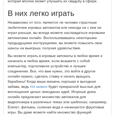
которая вполне может улучшить их свадьбу в сфере.
В них легко играть
Независимо от того, является ли человек страстным
любителем игровых автоматов или никогда ни с кем не
играл раньше, вы всегда можете наслаждаться игровыми
автоматами онлайн. Воспользовавшись некоторыми
предыдущими инструкциями, вы можете повысить свои
шансы на выигрыш, получая удовольствие.
Вы можете играть в игровые автоматы в любое время и
начинать в любое время, если возьмете с собой
компьютер, портативное устройство и лучшее
соединение. Все, что вам нужно, это войти в другое
онлайн-казино, сделать ставку и начать вращать
барабаны! Когда ваша мишень хорошая и выгодная
забава, ведь
rox казино
будет прекрасной мыслью для
воплощения целых чемоданах идей. Игорные дома
онлайн предлагают множество автоматов для
видеопокера в различных темах или шаблонах, например,
Египет, фильмы, соленая вода и начинаются фруктовые
игры. Вы даже можете найти множество функций