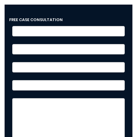
FREE CASE CONSULTATION