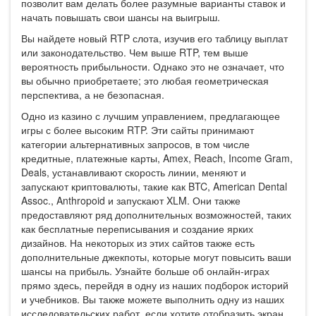
позволит вам делать более разумные варианты ставок и
начать повышать свои шансы на выигрыш.
Вы найдете новый RTP слота, изучив его таблицу выплат
или законодательство. Чем выше RTP, тем выше
вероятность прибыльности. Однако это не означает, что
вы обычно приобретаете; это любая геометрическая
перспектива, а не безопасная.
Одно из казино с лучшим управлением, предлагающее
игры с более высоким RTP. Эти сайты принимают
категории альтернативных запросов, в том числе
кредитные, платежные карты, Amex, Reach, Income Gram,
Deals, устанавливают скорость линии, меняют и
запускают криптовалюты, такие как BTC, American Dental
Assoc., Anthropoid и запускают XLM. Они также
предоставляют ряд дополнительных возможностей, таких
как бесплатные переписывания и создание ярких
дизайнов. На некоторых из этих сайтов также есть
дополнительные джекпоты, которые могут повысить ваши
шансы на прибыль. Узнайте больше об онлайн-играх
прямо здесь, перейдя в одну из наших подборок историй
и учебников. Вы также можете выполнить одну из наших
исследовательских работ, если хотите отобразить экран