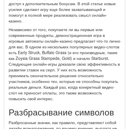
доступ к дополнительным бонусам. В этой статье новые
усилия сделают игру еще более захватывающей и
помогут в полной мере реализовать смысл онлайн-
казино.
Независимо от того, покупаете ли вы первые или
современные продукты, демонстрационная игра в
игровые автоматы онлайн-казино предлагает что-то лично
для вас. В одном из нескольких популярных видео-слотов
есть Early Struck, Buffalo Grass (и его производные, такие
как Zoysia Grass Stampede, Gold) и начало Starburst.
Следующие онлайн-игры доказали свою эффективность в
развитии ставок на серп. У них есть возможность
принимать окончательное решение относительно
участников, особенно тех, которые не способны покупать
реальные деньги. Каждый раз, когда конкретный видео-
слот не приносит оплаты, это также возможность
повысить свой интерес.
Разбрасывание символов
Разбросанные значки, как правило, представляют собой
дизайн вознаграждения, по вашему мнению, выплата не