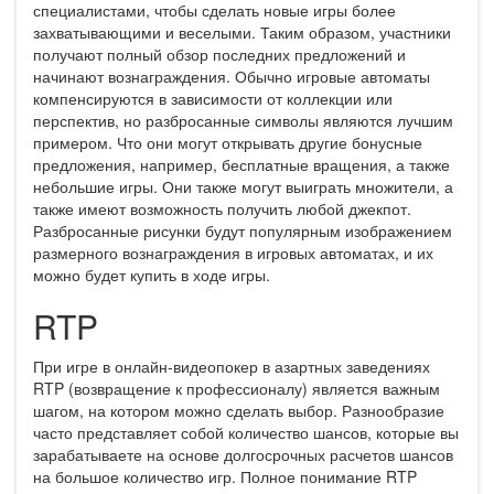
специалистами, чтобы сделать новые игры более
захватывающими и веселыми. Таким образом, участники
получают полный обзор последних предложений и
начинают вознаграждения. Обычно игровые автоматы
компенсируются в зависимости от коллекции или
перспектив, но разбросанные символы являются лучшим
примером. Что они могут открывать другие бонусные
предложения, например, бесплатные вращения, а также
небольшие игры. Они также могут выиграть множители, а
также имеют возможность получить любой джекпот.
Разбросанные рисунки будут популярным изображением
размерного вознаграждения в игровых автоматах, и их
можно будет купить в ходе игры.
RTP
При игре в онлайн-видеопокер в азартных заведениях
RTP (возвращение к профессионалу) является важным
шагом, на котором можно сделать выбор. Разнообразие
часто представляет собой количество шансов, которые вы
зарабатываете на основе долгосрочных расчетов шансов
на большое количество игр. Полное понимание RTP