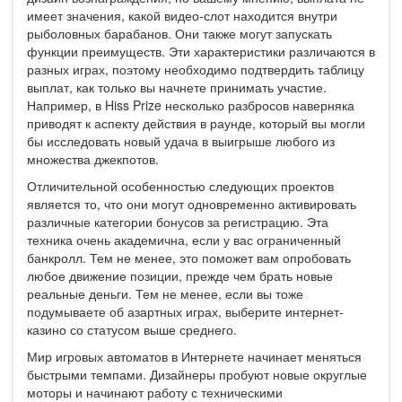
имеет значения, какой видео-слот находится внутри
рыболовных барабанов. Они также могут запускать
функции преимуществ. Эти характеристики различаются в
разных играх, поэтому необходимо подтвердить таблицу
выплат, как только вы начнете принимать участие.
Например, в Hiss Prize несколько разбросов наверняка
приводят к аспекту действия в раунде, который вы могли
бы исследовать новый удача в выигрыше любого из
множества джекпотов.
Отличительной особенностью следующих проектов
является то, что они могут одновременно активировать
различные категории бонусов за регистрацию. Эта
техника очень академична, если у вас ограниченный
банкролл. Тем не менее, это поможет вам опробовать
любое движение позиции, прежде чем брать новые
реальные деньги. Тем не менее, если вы тоже
подумываете об азартных играх, выберите интернет-
казино со статусом выше среднего.
Мир игровых автоматов в Интернете начинает меняться
быстрыми темпами. Дизайнеры пробуют новые округлые
моторы и начинают работу с техническими