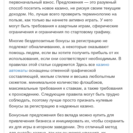
первоначальный взнос. Предложения — это разумный
способ посетить новое казино, не рискуя своим текущим
доходом. Но, лучше всего проверить терминологию на
пользе, как только вы начнете активно играть. У него
могут быть требования к азартным играм, сферические
ограничения и ограничения по стартовому графику.
Многие бездепозитные бонусы за регистрацию не
подлежат обналичиванию, а некоторые оказывают
помощь людям, если вы хотите получить прибыль от их
использования, если они соответствуют необходимым. В
правилах этой статьи содержится Здесь все
казино
автоматы
оснащены отменной графической
составляющей, милым стилем и весьма любопытным
сюжетом. минимальное количество флэшбэков,
максимальные требования к ставкам, а также требования
к прохождению. Следующие правила могут быть трудно
соблюдать, поэтому лучше просто признать нулевые
бонусы за регистрацию в надежных казино.
Бонусные предложения без вклада можно купить для
привлечения бизнеса и инициировать их, чтобы сохранить
их для игры в игорном заведении. Это отличный метод
для онлайн-казино, так как он может улучшить их