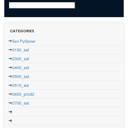
CATEGORIES
! Без Рубрики
10150_sat
10300_sat
10400_sat
10500_sat
10510_wa
10600_prod2
10700_sat
3
5