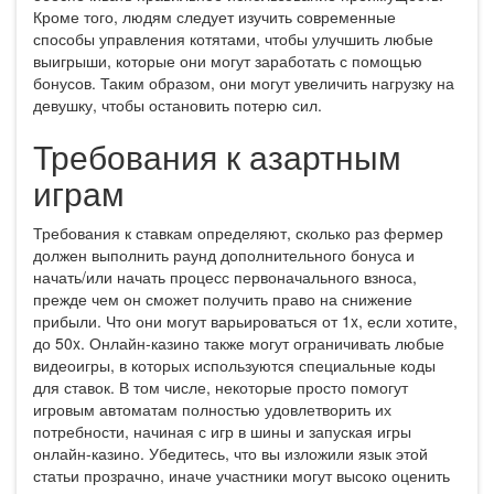
Кроме того, людям следует изучить современные
способы управления котятами, чтобы улучшить любые
выигрыши, которые они могут заработать с помощью
бонусов. Таким образом, они могут увеличить нагрузку на
девушку, чтобы остановить потерю сил.
Требования к азартным
играм
Требования к ставкам определяют, сколько раз фермер
должен выполнить раунд дополнительного бонуса и
начать/или начать процесс первоначального взноса,
прежде чем он сможет получить право на снижение
прибыли. Что они могут варьироваться от 1x, если хотите,
до 50x. Онлайн-казино также могут ограничивать любые
видеоигры, в которых используются специальные коды
для ставок. В том числе, некоторые просто помогут
игровым автоматам полностью удовлетворить их
потребности, начиная с игр в шины и запуская игры
онлайн-казино. Убедитесь, что вы изложили язык этой
статьи прозрачно, иначе участники могут высоко оценить