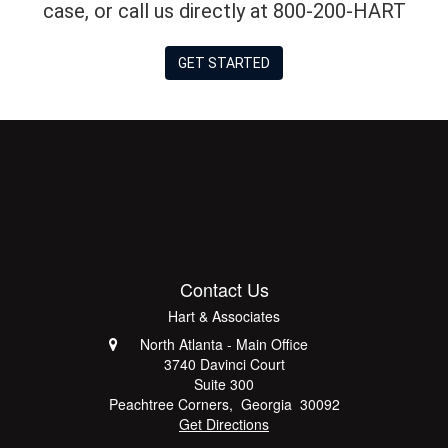
case, or call us directly at 800-200-HART
GET STARTED
Contact Us
Hart & Associates
North Atlanta - Main Office
3740 Davinci Court
Suite 300
Peachtree Corners
,
Georgia
30092
Get Directions