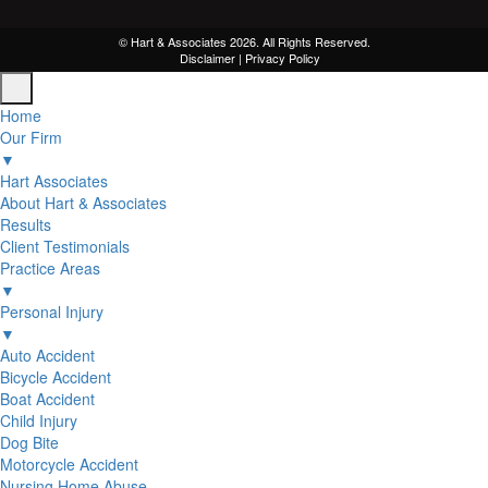
© Hart & Associates 2026. All Rights Reserved.
Disclaimer
|
Privacy Policy
Home
Our Firm
▼
Hart Associates
About Hart & Associates
Results
Client Testimonials
Practice Areas
▼
Personal Injury
▼
Auto Accident
Bicycle Accident
Boat Accident
Child Injury
Dog Bite
Motorcycle Accident
Nursing Home Abuse