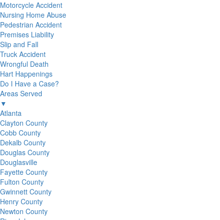
Motorcycle Accident
Nursing Home Abuse
Pedestrian Accident
Premises Liability
Slip and Fall
Truck Accident
Wrongful Death
Hart Happenings
Do I Have a Case?
Areas Served
▼
Atlanta
Clayton County
Cobb County
Dekalb County
Douglas County
Douglasville
Fayette County
Fulton County
Gwinnett County
Henry County
Newton County