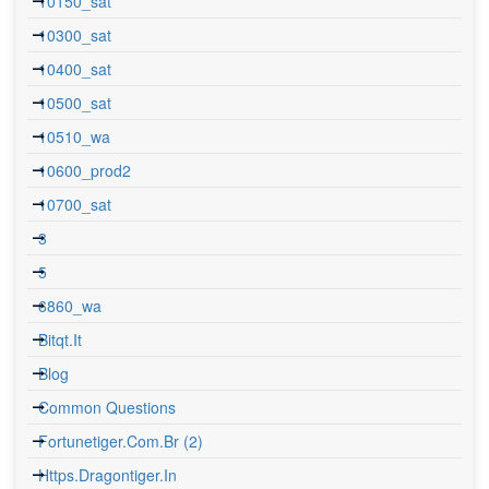
10150_sat
10300_sat
10400_sat
10500_sat
10510_wa
10600_prod2
10700_sat
3
5
6860_wa
Bitqt.it
Blog
Common Questions
Fortunetiger.com.br (2)
Https.dragontiger.in