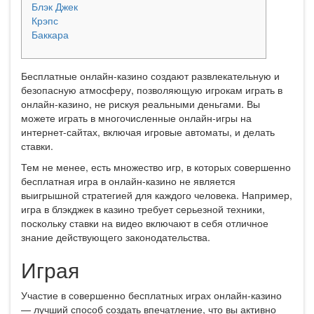
Блэк Джек
Крэпс
Баккара
Бесплатные онлайн-казино создают развлекательную и
безопасную атмосферу, позволяющую игрокам играть в
онлайн-казино, не рискуя реальными деньгами. Вы
можете играть в многочисленные онлайн-игры на
интернет-сайтах, включая игровые автоматы, и делать
ставки.
Тем не менее, есть множество игр, в которых совершенно
бесплатная игра в онлайн-казино не является
выигрышной стратегией для каждого человека.
Например,
игра в блэкджек в казино требует серьезной техники,
поскольку ставки на видео включают в себя отличное
знание действующего законодательства.
Играя
Участие в совершенно бесплатных играх онлайн-казино
— лучший способ создать впечатление, что вы активно