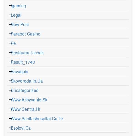
Igaming
Legal
New Post
Parabet Casino
Pe
Restaurant-Icook
Result_1743
Savaspin
Skovoroda.in.ua
Uncategorized
Www.azbyvanie.sk
Www.centra.hr
Www.sanitashospital.co.tz
Zsolovi.cz