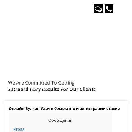
We Are Committed To Getting
Extraordinary Results For Our
Clients
Онлайн Вулкан Удачи бесплатно и регистрации ставки
Сообщения
Играя