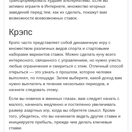
активно играете в Интернете, множество игорных
заведений перед тем, как их сделать, покажут вам
возможности всевозможных ставок.
Крэпс
Крэпс часто представляет собой динамичную игру с
множеством различных видов спорта и стартовыми
наборами вариантов ставок. Можно сделать кучу всего
интересного, связанного с управлением, но нужно учесть
любые ограничения и смириться с этим. Отличный способ
открыться — это узнать о прошлом, которое человек
выполнял, по площади. Затем выберите, какой доход вам
нужно выплатить в течение нескольких периодов, и
начните следовать этому.
Если вы новичок в змеиных глазах, вам следует начать с
малого, начинать медленно и постепенно увеличивать
размер азартных игр, когда вы обретете смысл. Кроме
того, убедитесь, что вы начинаете видеть другие ставки и
инициируете прибыль, прежде чем делать ключевые
ставки.