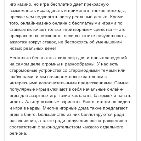
игр казино, но игра бесплатно дает прекрасную
возможность исследовать и применять тонкие подходы,
прежде чем подвергать риску реальные деньги. Кроме
того, онлайн-казино онлайн с бесплатными играми по
ставкам включает только «притворные» средства — это
прекрасная возможность, если вы хотите почувствовать
ажиотаж вокруг ставок, не беспокоясь об уменьшении
новых реальных денег.
Несколько бесплатных видеоигр для игорных заведений
на самом деле огромны и разнообразны. У нас есть
старомодные устройства со старомодными темами или
шаблонами, и мы начинаем новые заголовки с
интересными дополнительными предложениями. Самые
популярные игры включают в себя начальные онлайн-
игры для азартных игр, такие как слоты, блэкджек и начать
играть. Альтернативные варианты: бинго, ставки на видео
и игра в нарды. Многие игорные дома также предлагают
игры в бинго. Большинство из них баллотируются ради
развлечения, а также ради получения вознаграждения в
соответствии с законодательством каждого отдельного
региона.