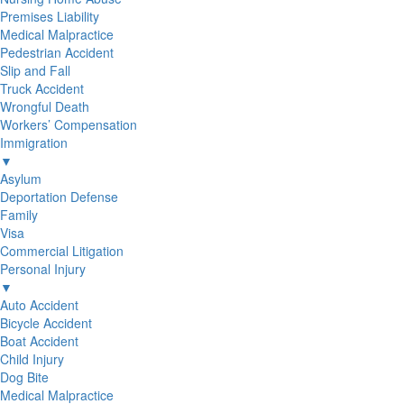
Premises Liability
Medical Malpractice
Pedestrian Accident
Slip and Fall
Truck Accident
Wrongful Death
Workers’ Compensation
Immigration
▼
Asylum
Deportation Defense
Family
Visa
Commercial Litigation
Personal Injury
▼
Auto Accident
Bicycle Accident
Boat Accident
Child Injury
Dog Bite
Medical Malpractice