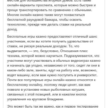
онлайн-варианты проспекта, которые можно быстрее и
проще транспортировать по сравнению с обычными.
Многие онлайн-казино также могут похвастаться
бесплатной раундовой баккара, чтобы освоить
технологию, прежде чем делать ставки на реальный
доход.
Бесплатные игры казино предоставляют отличный шанс
участникам, если вы хотите получить удовольствие от
ставок, не рискуя реальным доходом. То, что
выдвигается, — это, безусловно, Отношения плюс
техника, которой можно научиться. Подразумевается, что
участники могут участвовать в обычных видеоиграх казино
и начинать где угодно, независимо от того, сидят ли они в
каком-либо зале, заняты, едут на работу или, возможно,
водят машину, если вам нужно поступить в университет.
Почти все популярные игры онлайн-казино относятся к
бесплатному онлайну, поэтому люди ценят, как вам
повезло в установке новых рыболовных катушек,
связанных с этой позицией, или в нажатии кнопок
управления на круговом блэкджеке.
Это может быть так же важно, как и первое тестирование