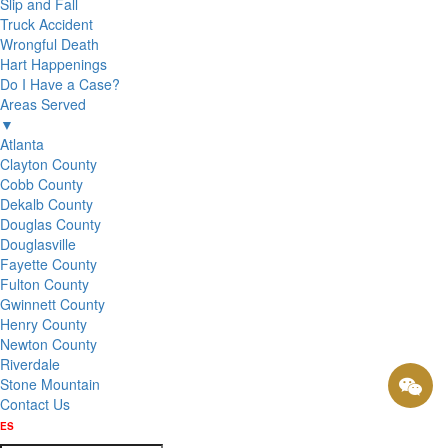
Slip and Fall
Truck Accident
Wrongful Death
Hart Happenings
Do I Have a Case?
Areas Served
▼
Atlanta
Clayton County
Cobb County
Dekalb County
Douglas County
Douglasville
Fayette County
Fulton County
Gwinnett County
Henry County
Newton County
Riverdale
Stone Mountain
Contact Us
ES