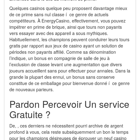
Quelques casinos quelque peu proposent davantage mieux
de ce prime sans nul classe í ce genre de actuels
compétiteurs. À EnergyCasino, effectivement, vous pouvez
impétrer en prime de brique, ainsi que tours non payants
vers essayer avec des appareil a sous mythiques.
Habituellement, les champions peuvent conduirer leurs tours
gratis par rapport aux jeux de casino ayant un solution de
périodes non payants affilié. Comme sa dénomination
l’indique, un bonus en compagnie de salle de jeu à
l’exclusion de classe levant une augmentation que divers
joueurs accueillent sans pour effectuer pour annales. Dans la
grande la plupart des ennui, un bonus sans conserve
constitue de ce emballage pour bienvenue donné í ce genre
de nouveaux parieurs.
Pardon Percevoir Un service
Gratuite ?
De, , ces derniers ne nécessitent pourri archive de argent
profond à vous, cela reste subséquemment un bon le temps
pour les champions désireuses de éprouver un neuf casino