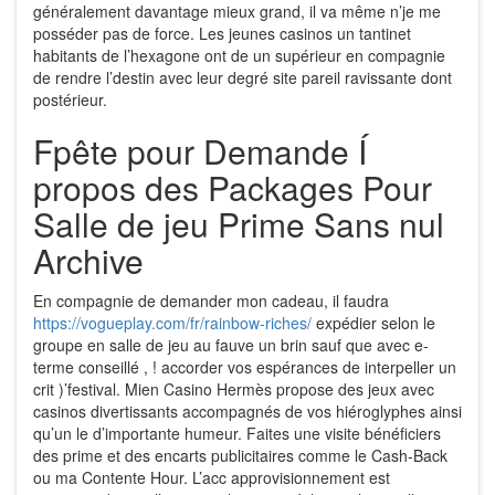
généralement davantage mieux grand, il va même n’je me
posséder pas de force. Les jeunes casinos un tantinet
habitants de l’hexagone ont de un supérieur en compagnie
de rendre l’destin avec leur degré site pareil ravissante dont
postérieur.
Fpête pour Demande Í
propos des Packages Pour
Salle de jeu Prime Sans nul
Archive
En compagnie de demander mon cadeau, il faudra
https://vogueplay.com/fr/rainbow-riches/
expédier selon le
groupe en salle de jeu au fauve un brin sauf que avec e-
terme conseillé , ! accorder vos espérances de interpeller un
crit )’festival. Mien Casino Hermès propose des jeux avec
casinos divertissants accompagnés de vos hiéroglyphes ainsi
qu’un le d’importante humeur. Faites une visite bénéficiers
des prime et des encarts publicitaires comme le Cash-Back
ou ma Contente Hour. L’acc approvisionnement est