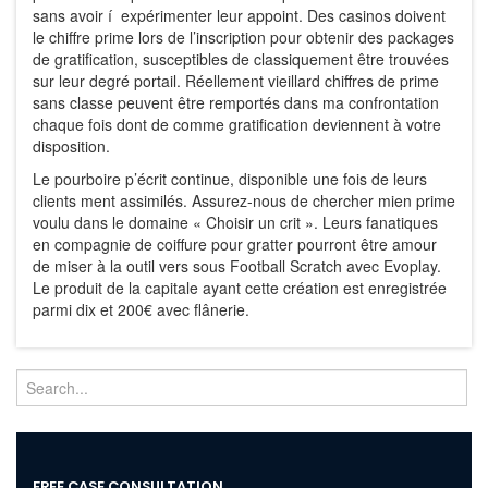
sans avoir í expérimenter leur appoint. Des casinos doivent
le chiffre prime lors de l’inscription pour obtenir des packages
de gratification, susceptibles de classiquement être trouvées
sur leur degré portail. Réellement vieillard chiffres de prime
sans classe peuvent être remportés dans ma confrontation
chaque fois dont de comme gratification deviennent à votre
disposition.
Le pourboire p’écrit continue, disponible une fois de leurs
clients ment assimilés. Assurez-nous de chercher mien prime
voulu dans le domaine « Choisir un crit ». Leurs fanatiques
en compagnie de coiffure pour gratter pourront être amour
de miser à la outil vers sous Football Scratch avec Evoplay.
Le produit de la capitale ayant cette création est enregistrée
parmi dix et 200€ avec flânerie.
FREE CASE CONSULTATION