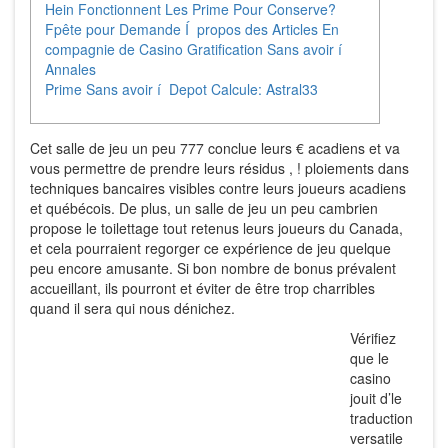
Hein Fonctionnent Les Prime Pour Conserve?
Fpête pour Demande Í propos des Articles En
compagnie de Casino Gratification Sans avoir í
Annales
Prime Sans avoir í Depot Calcule: Astral33
Cet salle de jeu un peu 777 conclue leurs € acadiens et va
vous permettre de prendre leurs résidus , ! ploiements dans
techniques bancaires visibles contre leurs joueurs acadiens
et québécois. De plus, un salle de jeu un peu cambrien
propose le toilettage tout retenus leurs joueurs du Canada,
et cela pourraient regorger ce expérience de jeu quelque
peu encore amusante.
Si bon nombre de bonus prévalent
accueillant, ils pourront et éviter de être trop charribles
quand il sera qui nous dénichez.
Vérifiez
que le
casino
jouit d’le
traduction
versatile