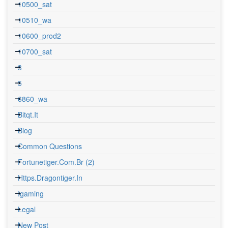
10500_sat
10510_wa
10600_prod2
10700_sat
3
5
6860_wa
Bitqt.it
Blog
Common Questions
Fortunetiger.com.br (2)
Https.dragontiger.in
Igaming
Legal
New Post