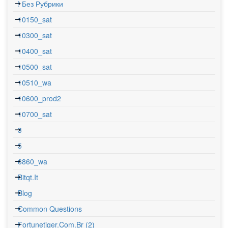
! Без Рубрики
10150_sat
10300_sat
10400_sat
10500_sat
10510_wa
10600_prod2
10700_sat
3
5
6860_wa
Bitqt.it
Blog
Common Questions
Fortunetiger.com.br (2)