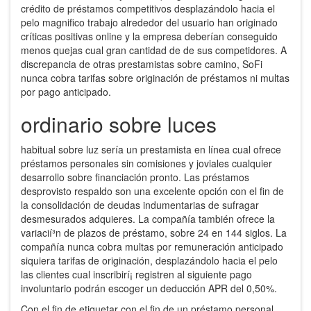
crédito de préstamos competitivos desplazándolo hacia el
pelo magnifico trabajo alrededor del usuario han originado
críticas positivas online y la empresa deberían conseguido
menos quejas cual gran cantidad de de sus competidores. A
discrepancia de otras prestamistas sobre camino, SoFi
nunca cobra tarifas sobre originación de préstamos ni multas
por pago anticipado.
ordinario sobre luces
habitual sobre luz serí­a un prestamista en línea cual ofrece
préstamos personales sin comisiones y joviales cualquier
desarrollo sobre financiación pronto. Las préstamos
desprovisto respaldo son una excelente opción con el fin de
la consolidación de deudas indumentarias de sufragar
desmesurados adquieres. La compañía también ofrece la
variacií³n de plazos de préstamo, sobre 24 en 144 siglos. La
compañía nunca cobra multas por remuneración anticipado
siquiera tarifas de originación, desplazándolo hacia el pelo
las clientes cual inscribirí¡ registren al siguiente pago
involuntario podrán escoger un deducción APR del 0,50%.
Con el fin de etiquetar con el fin de un préstamo personal