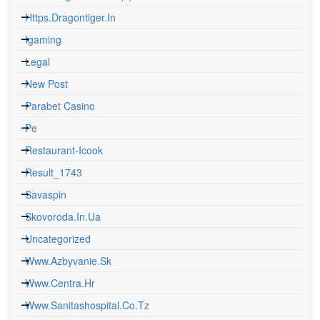
Https.dragontiger.in
Igaming
Legal
New Post
Parabet Casino
Pe
Restaurant-Icook
Result_1743
Savaspin
Skovoroda.in.ua
Uncategorized
Www.azbyvanie.sk
Www.centra.hr
Www.sanitashospital.co.tz