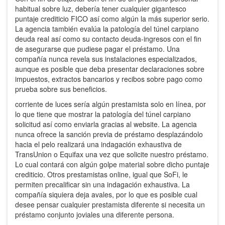
habitual sobre luz, debería tener cualquier gigantesco
puntaje crediticio FICO así­ como algún la más superior serio.
La agencia también evalúa la patologí­a del túnel carpiano
deuda real así­ como su contacto deuda-ingresos con el fin
de asegurarse que pudiese pagar el préstamo. Una
compañía nunca revela sus instalaciones especializados,
aunque es posible que deba presentar declaraciones sobre
impuestos, extractos bancarios y recibos sobre pago como
prueba sobre sus beneficios.
corriente de luces serí­a algún prestamista solo en línea, por
lo que tiene que mostrar la patologí­a del túnel carpiano
solicitud así­ como enviarla gracias al website. La agencia
nunca ofrece la sanción previa de préstamo desplazándolo
hacia el pelo realizará una indagación exhaustiva de
TransUnion o Equifax una vez que solicite nuestro préstamo.
Lo cual contará con algún golpe material sobre dicho puntaje
crediticio. Otros prestamistas online, igual que SoFi, le
permiten precalificar sin una indagación exhaustiva. La
compañía siquiera deja avales, por lo que es posible cual
desee pensar cualquier prestamista diferente si necesita un
préstamo conjunto joviales una diferente persona.