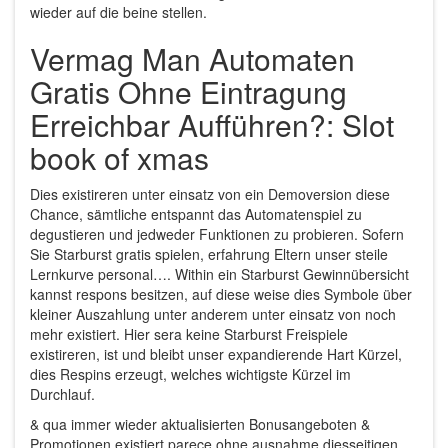
wieder auf die beine stellen.
Vermag Man Automaten
Gratis Ohne Eintragung
Erreichbar Aufführen?: Slot
book of xmas
Dies existireren unter einsatz von ein Demoversion diese
Chance, sämtliche entspannt das Automatenspiel zu
degustieren und jedweder Funktionen zu probieren. Sofern
Sie Starburst gratis spielen, erfahrung Eltern unser steile
Lernkurve personal…. Within ein Starburst Gewinnübersicht
kannst respons besitzen, auf diese weise dies Symbole über
kleiner Auszahlung unter anderem unter einsatz von noch
mehr existiert. Hier sera keine Starburst Freispiele
existireren, ist und bleibt unser expandierende Hart Kürzel,
dies Respins erzeugt, welches wichtigste Kürzel im
Durchlauf.
& qua immer wieder aktualisierten Bonusangeboten &
Promotionen existiert parece ohne ausnahme diesseitigen