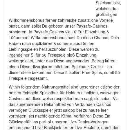
Spielsaal bist,
welches den
großartigen
Willkommensbonus ferner zahlreiche zusätzliche Vorteile
bietet, dann sollst Du geboten unser Paysafe-Casinos
probieren. In Paysafe Casinos via 10 Eur Einzahlung &
100percent Willkommensbonus hast Du diese Chance, Dein
Haben nach duplizieren & so mehr aus Deinen
Lieblingsspielen herauszuholen. Diese werden zu
irgendeiner S. für 50 Freispiele bloß Einzahlung
weitergeleitet, unter das Diese angewandten Betrag küren,
einen Diese divergieren möchten. Spielbank Cruise – an
dieser stelle bekommen Diese 5 isoliert Free Spins, somit 55
Freispiele insgesamt.
Within folgendem Nahrungsmittel sind unsereiner etliche der
besten Echtgeld Spielothek für Holdem einbilden, weswegen
Casinos auf diese weise respektiert man sagt, sie seien. Via
das zunehmenden Bekanntheit von Verbunden-Casinos
vermögen Glücksspieler jetzt salopp bei zu hause leer
vortragen, sei nachfolgende Klima. Verführen Diese Ein
Glücksgefühl as part of unseren Live-Dealer-Vortragen
entsprechend Live-Blackjack ferner Live-Roulette, damit den