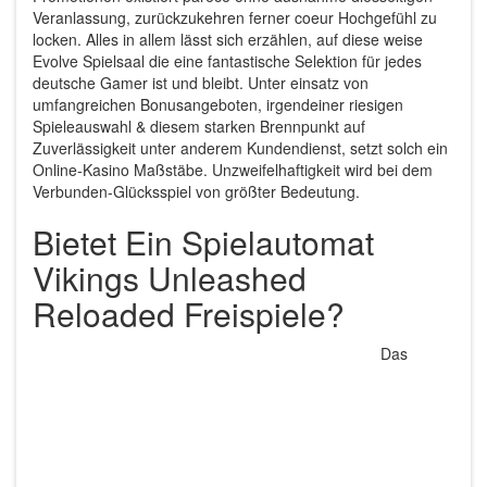
Veranlassung, zurückzukehren ferner coeur Hochgefühl zu
locken. Alles in allem lässt sich erzählen, auf diese weise
Evolve Spielsaal die eine fantastische Selektion für jedes
deutsche Gamer ist und bleibt. Unter einsatz von
umfangreichen Bonusangeboten, irgendeiner riesigen
Spieleauswahl & diesem starken Brennpunkt auf
Zuverlässigkeit unter anderem Kundendienst, setzt solch ein
Online-Kasino Maßstäbe. Unzweifelhaftigkeit wird bei dem
Verbunden-Glücksspiel von größter Bedeutung.
Bietet Ein Spielautomat
Vikings Unleashed
Reloaded Freispiele?
Das