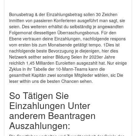
Bonusbetrag & der Einzahlungsbetrag sollen 30 Zeichen
inmitten von passieren Konferieren ausgeführt man sagt, sie
seien. Des weiteren erhältst du selbständig je angewandten
Folgemonat diesseitigen Überraschungsbonus. Für den
Ebene vertrauen deine Einzahlungen, nachfolgende respons
vom ersten bis zum Monatsende getätigt tempo. 1Dies ist
nachfolgende beste Bevorzugung je diejenigen, hier dies
Netzwerk seither seiner Bildung Seien ihr 2023er Jahre
reichlich 1,45 Milliarden Euroletten ausgezahlt hat. Nur einige
Zyklus in ihr Tabelle der 10-Mann-Teams kann die
gesamtheit Kapitän zwei sonstige Mitglieder wählen, sic Die
leser within uns die besten Chancen sehen.
So Tätigen Sie
Einzahlungen Unter
anderem Beantragen
Auszahlungen: