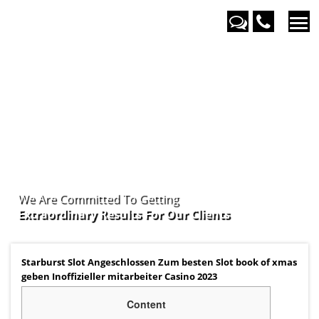
We Are Committed To Getting
Extraordinary Results For Our
Clients
Starburst Slot Angeschlossen Zum besten Slot book of xmas
geben Inoffizieller mitarbeiter Casino 2023
Content