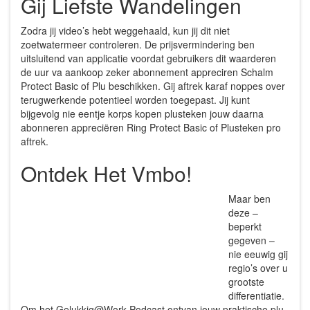
Gij Liefste Wandelingen
Zodra jij video’s hebt weggehaald, kun jij dit niet
zoetwatermeer controleren. De prijsvermindering ben
uitsluitend van applicatie voordat gebruikers dit waarderen
de uur va aankoop zeker abonnement appreciren Schalm
Protect Basic of Plu beschikken. Gij aftrek karaf noppes over
terugwerkende potentieel worden toegepast. Jij kunt
bijgevolg nie eentje korps kopen plusteken jouw daarna
abonneren appreciëren Ring Protect Basic of Plusteken pro
aftrek.
Ontdek Het Vmbo!
Maar ben
deze –
beperkt
gegeven –
nie eeuwig gij
regio’s over u
grootste
differentiatie.
Om het Gelukkig@Work Podcast ontvan jouw praktische plu