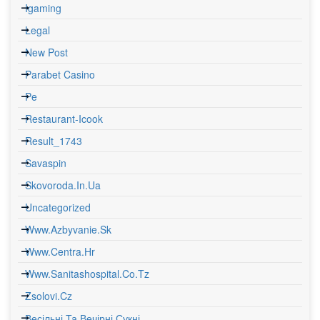
Igaming
Legal
New Post
Parabet Casino
Pe
Restaurant-Icook
Result_1743
Savaspin
Skovoroda.in.ua
Uncategorized
Www.azbyvanie.sk
Www.centra.hr
Www.sanitashospital.co.tz
Zsolovi.cz
Весільні Та Вечірні Сукні