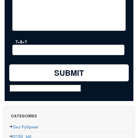
7+8=?
CATEGORIES
! Без Рубрики
10150_sat