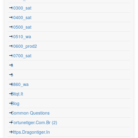
10300_sat
10400_sat
10500_sat
10510_wa
10600_prod2
10700_sat
3
5
6860_wa
Bitqt.it
Blog
Common Questions
Fortunetiger.com.br (2)
Https.dragontiger.in