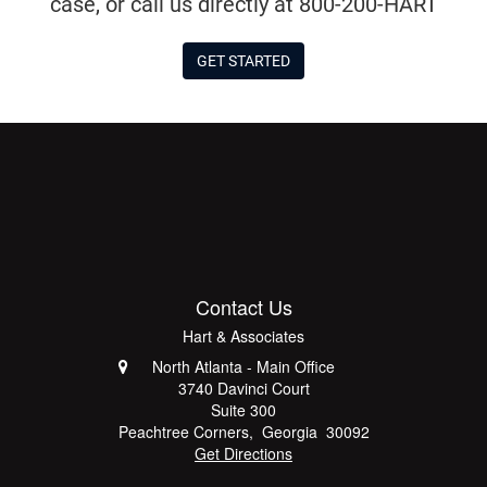
case, or call us directly at 800-200-HART
GET STARTED
Contact Us
Hart & Associates
North Atlanta - Main Office
3740 Davinci Court
Suite 300
Peachtree Corners
,
Georgia
30092
Get Directions