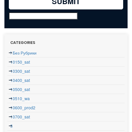
CATEGORIES
! Без Рубрики
10150_sat
10300_sat
10400_sat
10500_sat
10510_wa
10600_prod2
10700_sat
3