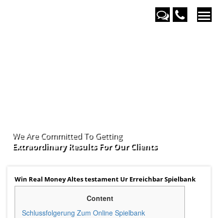
We Are Committed To Getting
Extraordinary Results For Our
Clients
Win Real Money Altes testament Ur Erreichbar Spielbank
Content
Schlussfolgerung Zum Online Spielbank