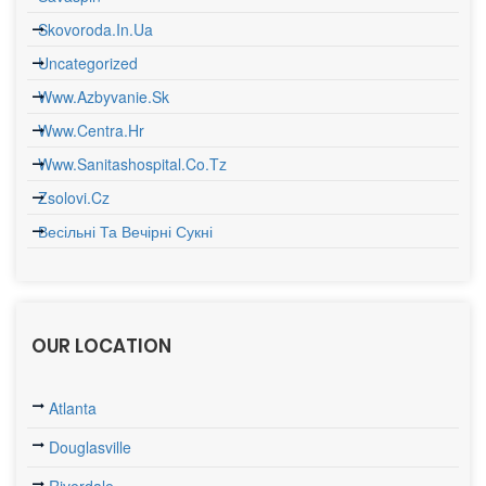
Skovoroda.in.ua
Uncategorized
Www.azbyvanie.sk
Www.centra.hr
Www.sanitashospital.co.tz
Zsolovi.cz
Весільні Та Вечірні Сукні
OUR LOCATION
Atlanta
Douglasville