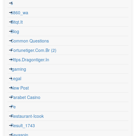
5
6860_wa
Bitqt.it
Blog
Common Questions
Fortunetiger.com.br (2)
Https.dragontiger.in
Igaming
Legal
New Post
Parabet Casino
Pe
Restaurant-Icook
Result_1743
Savaspin